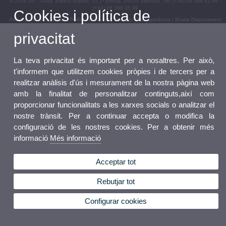
© 2026 UV. - Avda. Blasco Ibáñez, 15 2ª planta. 46010 València. Tel: (+34) 96 386 41 69 -
(+34) 96 398 35 99
Cookies i política de
Avís legal
|
Accessibilitat
|
Política privacitat
|
Cookies
|
Transparència
|
Bústia Departament
privacitat
La teva privacitat és important per a nosaltres. Per això,
t'informem que utilitzem cookies pròpies i de tercers per a
realitzar anàlisis d'ús i mesurament de la nostra pàgina web
amb la finalitat de personalitzar continguts,així com
proporcionar funcionalitats a les xarxes socials o analitzar el
nostre trànsit. Per a continuar accepta o modifica la
configuració de les nostres cookies. Per a obtenir més
informació
Més informació
Acceptar tot
Rebutjar tot
Configurar cookies