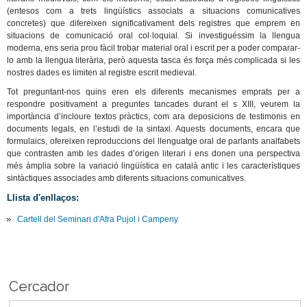
(entesos com a trets lingüístics associats a situacions comunicatives
concretes) que difereixen significativament dels registres que emprem en
situacions de comunicació oral col·loquial. Si investiguéssim la llengua
moderna, ens seria prou fàcil trobar material oral i escrit per a poder comparar-
lo amb la llengua literària, però aquesta tasca és força més complicada si les
nostres dades es limiten al registre escrit medieval.
Tot preguntant-nos quins eren els diferents mecanismes emprats per a
respondre positivament a preguntes tancades durant el s XIII, veurem la
importància d’incloure textos pràctics, com ara deposicions de testimonis en
documents legals, en l’estudi de la sintaxi. Aquests documents, encara que
formulaics, ofereixen reproduccions del llenguatge oral de parlants analfabets
que contrasten amb les dades d’origen literari i ens donen una perspectiva
més àmplia sobre la variació lingüística en català antic i les característiques
sintàctiques associades amb diferents situacions comunicatives.
Llista d'enllaços:
Cartell del Seminari d'Afra Pujol i Campeny
Cercador