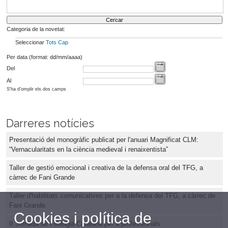
Categoria de la novetat:
Seleccionar
Tots
Cap
Per data (format: dd/mm/aaaa)
Del
Al
S'ha d'omplir els dos camps
Darreres notícies
Presentació del monogràfic publicat per l'anuari Magnificat CLM:
“Vernacularitats en la ciència medieval i renaixentista”
Taller de gestió emocional i creativa de la defensa oral del TFG, a
càrrec de Fani Grande
Taller d'habilitats comunicatives per a la defensa del TFG, a càrrec de
Fani Grande
Cookies i política de
II Jornada de Filologia Catalana per a professionals