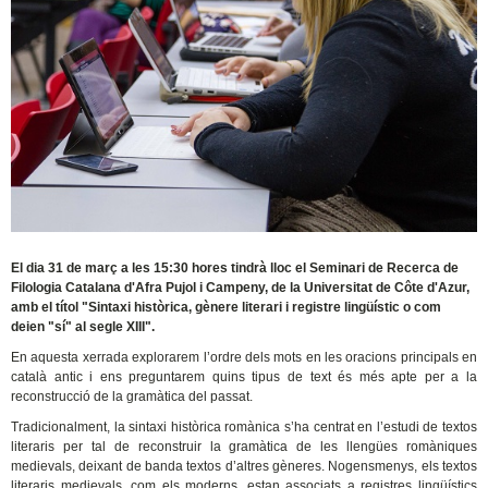
El dia 31 de març a les 15:30 hores tindrà lloc el Seminari de Recerca de
Filologia Catalana d'Afra Pujol i Campeny, de la Universitat de Côte d'Azur,
amb el títol "Sintaxi històrica, gènere literari i registre lingüístic o com
deien "sí" al segle XIII".
En aquesta xerrada explorarem l’ordre dels mots en les oracions principals en
català antic i ens preguntarem quins tipus de text és més apte per a la
reconstrucció de la gramàtica del passat.
Tradicionalment, la sintaxi històrica romànica s’ha centrat en l’estudi de textos
literaris per tal de reconstruir la gramàtica de les llengües romàniques
medievals, deixant de banda textos d’altres gèneres. Nogensmenys, els textos
literaris medievals, com els moderns, estan associats a registres lingüístics