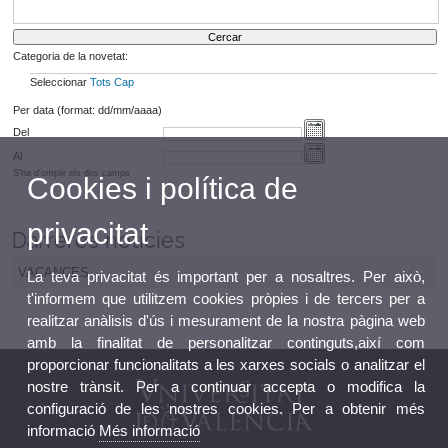
Categoria de la novetat:
Seleccionar
Tots
Cap
Per data (format: dd/mm/aaaa)
Del
Al
S'ha d'omplir els dos camps
Cookies i política de
privacitat
Darreres notícies
VACANCES
La teva privacitat és important per a nosaltres. Per això,
t'informem que utilitzem cookies pròpies i de tercers per a
realitzar anàlisis d'ús i mesurament de la nostra pàgina web
amb la finalitat de personalitzar continguts,així com
proporcionar funcionalitats a les xarxes socials o analitzar el
nostre trànsit. Per a continuar accepta o modifica la
configuració de les nostres cookies. Per a obtenir més
informació
Més informació