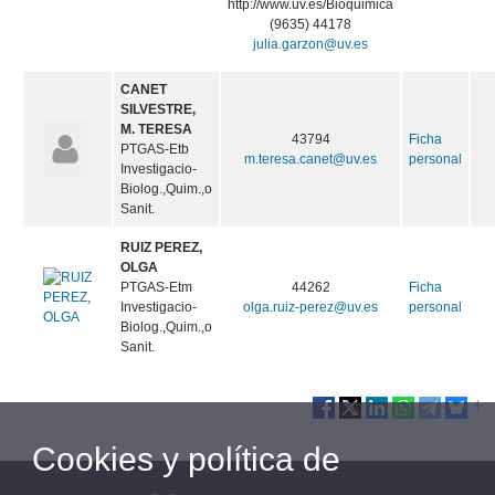
http://www.uv.es/Bioquimica
(9635) 44178
julia.garzon@uv.es
CANET
SILVESTRE,
M. TERESA
43794
Ficha
PTGAS-Etb
m.teresa.canet@uv.es
personal
Investigacio-
Biolog.,Quim.,o
Sanit.
RUIZ PEREZ,
OLGA
PTGAS-Etm
44262
Ficha
Investigacio-
olga.ruiz-perez@uv.es
personal
Biolog.,Quim.,o
Sanit.
Cookies y política de