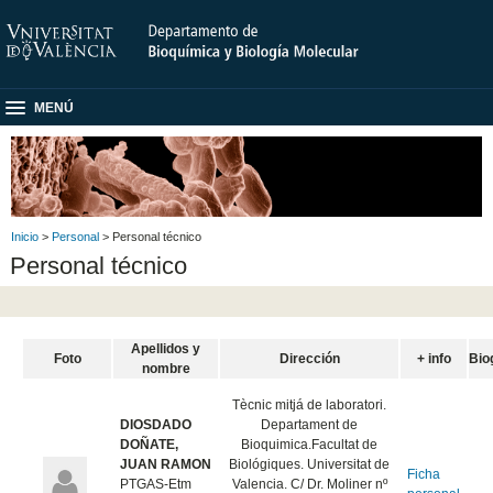
MENÚ
Inicio
>
Personal
> Personal técnico
Personal técnico
Apellidos y
Foto
Dirección
+ info
Bio
nombre
Tècnic mitjá de laboratori.
DIOSDADO
Departament de
DOÑATE,
Bioquimica.Facultat de
JUAN RAMON
Biológiques. Universitat de
Ficha
PTGAS-Etm
Valencia. C/ Dr. Moliner nº