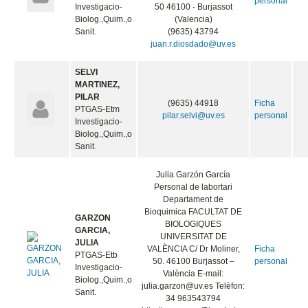
personal
Investigacio-
50 46100 - Burjassot
Biolog.,Quim.,o
(Valencia)
Sanit.
(9635) 43794
juan.r.diosdado@uv.es
SELVI
MARTINEZ,
PILAR
(9635) 44918
Ficha
PTGAS-Etm
pilar.selvi@uv.es
personal
Investigacio-
Biolog.,Quim.,o
Sanit.
Julia Garzón García
Personal de labortari
Departament de
Bioquimica FACULTAT DE
GARZON
BIOLOGIQUES
GARCIA,
UNIVERSITAT DE
JULIA
VALÈNCIA C/ Dr Moliner,
Ficha
PTGAS-Etb
50. 46100 Burjassot –
personal
Investigacio-
València E-mail:
Biolog.,Quim.,o
julia.garzon@uv.es Telèfon:
Sanit.
34 963543794