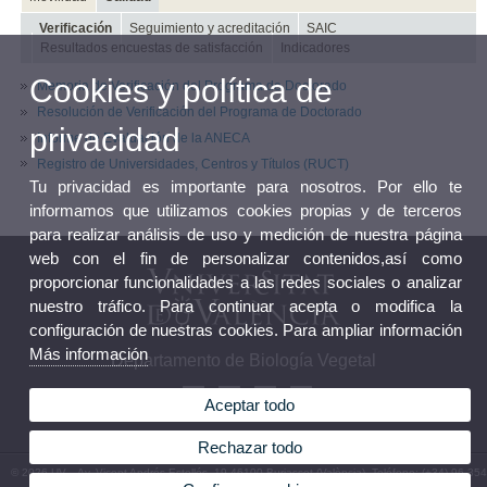
Verificación
Seguimiento y acreditación
SAIC
Resultados encuestas de satisfacción
Indicadores
Cookies y política de
Memoria de Verificación del Programa de Doctorado
Resolución de Verificación del Programa de Doctorado
privacidad
Informe de Evaluación de la ANECA
Registro de Universidades, Centros y Títulos (RUCT)
Tu privacidad es importante para nosotros. Por ello te
informamos que utilizamos cookies propias y de terceros
para realizar análisis de uso y medición de nuestra página
web con el fin de personalizar contenidos,así como
proporcionar funcionalidades a las redes sociales o analizar
nuestro tráfico. Para continuar acepta o modifica la
configuración de nuestras cookies. Para ampliar información
Más información
Departamento de Biología Vegetal
Aceptar todo
Rechazar todo
© 2026 UV. - Av. Vicent Andrés Estellés, 19 46100 Burjassot (València). Teléfono: (+34) 96 354