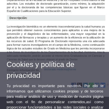
Departamentos de la Facultad de Medicina y de los Hospitales Universitarios a ella
adscritos. Los estudios de doctorado garantizarán, como mínimo, la adquisición
por el y la doctoranda de las competencias básicas que figuran en el Marco
Español de Cualificaciones para la Educación Superior.
Descripción:
La investigación biomédica es un elemento trascendental para la salud humana ya
que permitirá obtener nuevos conocimientos para aplicarlos a una mejora de la
prevención y el diagnóstico de las enfermedades; una mayor seguridad en la
aplicación de fármacos y terapias y un aumento de la eficiencia en la utilización de
los recursos de salud. El Programa de Doctorado representa una vía adecuada
para formar nuevos investigadores en el campo de la Medicina, como continuación
lógica de los actuales estudios de Grado en Medicina que les permita incorporarse
a las líneas de investigación de los Departamentos de la facultad. Asimismo, tras la
adecuada nivelación, podrán acceder al mismo otros Graduados/as en Ciencias y
Ciencias de Salud que la deseen obtener el grado de Doctor.
Cookies y política de
doctorado.medicina@uv.es
Contacto información de
privacidad
caracter académico del
programa:
Tu privacidad es importante para nosotros. Por ello te
informamos que utilizamos cookies propias y de terceros
para realizar análisis de uso y medición de nuestra página
web con el fin de personalizar contenidos,así como
proporcionar funcionalidades a las redes sociales o analizar