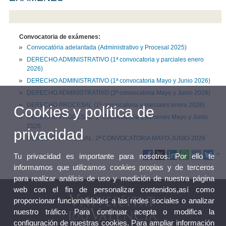
Convocatoria de exámenes:
Convocatória adelantada (Administrativo y Procesal 2025)
DERECHO ADMINISTRATIVO (1ª convocatoria y parciales enero
2026)
DERECHO ADMINISTRATIVO (1ª convocatoria Mayo y Junio 2026)
DERECHO ADMINISTRATIVO (2ª convocatoria Mayo y Junio 2026)
DERECHO PROCESAL (1ª convocatoria y parciales enero 2026)
Cookies y política de
DERECHO PROCESAL: 1ª Convocatória Exámenes Mayo y Junio
2026
privacidad
DERECHO PROCESAL: 2ª CONVOCATORIA MAYO-JUNIO-2026
Tu privacidad es importante para nosotros. Por ello te
informamos que utilizamos cookies propias y de terceros
para realizar análisis de uso y medición de nuestra página
web con el fin de personalizar contenidos,así como
proporcionar funcionalidades a las redes sociales o analizar
nuestro tráfico. Para continuar acepta o modifica la
configuración de nuestras cookies. Para ampliar información