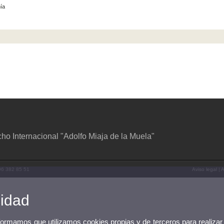
ía
o Internacional "Adolfo Miaja de la Muela"
 96 382 85 51
Aviso legal
|
A
cidad
nformamos que utilizamos cookies propias y de terceros para realizar