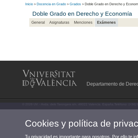
Inicio
>
Docencia en Grado
>
Grados
> Doble Grado en Derecho y Econom
Doble Grado en Derecho y Economía
General
Asignaturas
Menciones
Exámenes
Departamento de Derech
© 2026 UV. - Avda. dels Tarongers s/n, 46022 Valencia. España.Teléfono: (+34)
Cookies y política de priva
Tu privacidad es importante para nosotros. Por ello te i