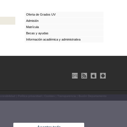
Oferta de Grados UV
Admisión
Matrícula
Becas y ayudas
Información académica y administrativa
ccesibilidad
|
Política privacidad
|
Cookies
|
Transparencia
|
Buzón Departamento