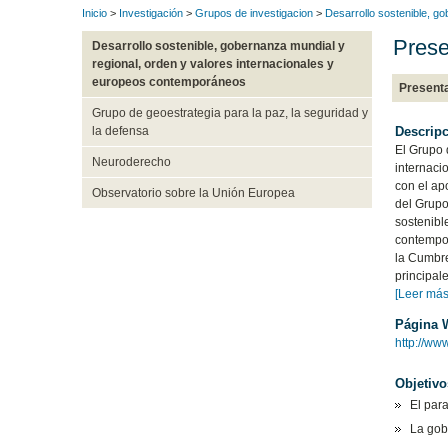
Inicio
>
Investigación
>
Grupos de investigacion
>
Desarrollo sostenible, g
Pres
Desarrollo sostenible, gobernanza mundial y
regional, orden y valores internacionales y
europeos contemporáneos
Present
Grupo de geoestrategia para la paz, la seguridad y
Descripc
la defensa
El Grupo 
Neuroderecho
internaci
con el ap
Observatorio sobre la Unión Europea
del Grupo
sostenibl
contempor
la Cumbre
principal
[Leer más
Página 
http://www
Objetivo
El par
La gob