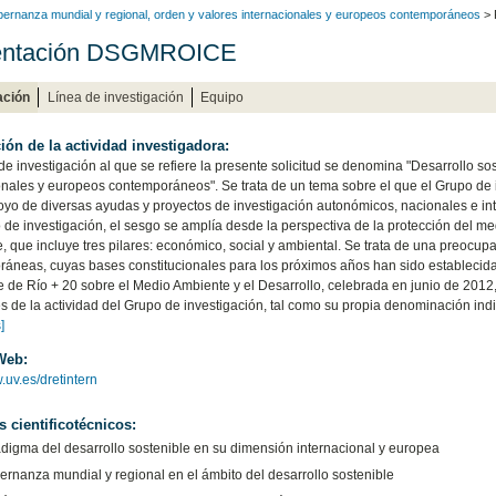
obernanza mundial y regional, orden y valores internacionales y europeos contemporáneos
> 
entación DSGMROICE
ación
Línea de investigación
Equipo
ión de la actividad investigadora:
de investigación al que se refiere la presente solicitud se denomina "Desarrollo so
onales y europeos contemporáneos". Se trata de un tema sobre el que el Grupo de i
oyo de diversas ayudas y proyectos de investigación autonómicos, nacionales e inte
 de investigación, el sesgo se amplía desde la perspectiva de la protección del m
e, que incluye tres pilares: económico, social y ambiental. Se trata de una preocu
áneas, cuyas bases constitucionales para los próximos años han sido establecida
 de Río + 20 sobre el Medio Ambiente y el Desarrollo, celebrada en junio de 2012
es de la actividad del Grupo de investigación, tal como su propia denominación indic
]
Web:
.uv.es/dretintern
s cientificotécnicos:
adigma del desarrollo sostenible en su dimensión internacional y europea
ernanza mundial y regional en el ámbito del desarrollo sostenible