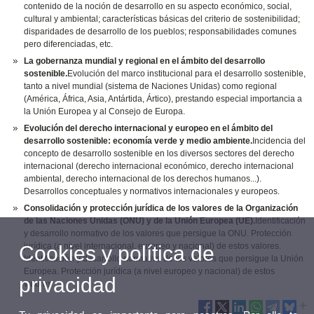
contenido de la noción de desarrollo en su aspecto económico, social,
cultural y ambiental; características básicas del criterio de sostenibilidad;
disparidades de desarrollo de los pueblos; responsabilidades comunes
pero diferenciadas, etc.
La gobernanza mundial y regional en el ámbito del desarrollo
sostenible.
Evolución del marco institucional para el desarrollo sostenible,
tanto a nivel mundial (sistema de Naciones Unidas) como regional
(América, África, Asia, Antártida, Ártico), prestando especial importancia a
la Unión Europea y al Consejo de Europa.
Evolución del derecho internacional y europeo en el ámbito del
desarrollo sostenible: economía verde y medio ambiente.
Incidencia del
concepto de desarrollo sostenible en los diversos sectores del derecho
internacional (derecho internacional económico, derecho internacional
ambiental, derecho internacional de los derechos humanos...).
Desarrollos conceptuales y normativos internacionales y europeos.
Consolidación y protección jurídica de los valores de la Organización
de las Naciones Unidas (ONU) y de la Unión Europea (UE).
Identificación
y desarrollo normativo de los valores que persigue la ONU. Protección
jurídica (a nivel internacional, europeo y nacional) de estos valores.
Cookies y política de
Identificación y desarrollo normativo de los valores que persigue la Unión
Europea. Protección jurídica (a nivel europeo y nacional) de estos
privacidad
valores.