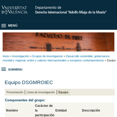
MENÚ
Inicio
>
Investigación
>
Grupos de investigacion
>
Desarrollo sostenible, gobernanza
mundial y regional, orden y valores internacionales y europeos contemporáneos
> Equipo
SUBMENU
Equipo DSGMROIEC
Presentación
Línea de investigación
Equipo
Componentes del grupo:
Carácter de
Nombre
la
Entidad
Descripción
participación