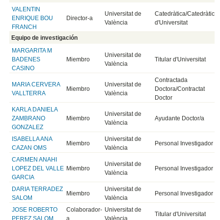
VALENTIN
Universitat de
Catedràtica/Catedràtic
ENRIQUE BOU
Director-a
València
d'Universitat
FRANCH
Equipo de investigación
MARGARITA M
Universitat de
BADENES
Miembro
Titular d'Universitat
València
CASINO
Contractada
MARIA CERVERA
Universitat de
Miembro
Doctora/Contractat
VALLTERRA
València
Doctor
KARLA DANIELA
Universitat de
ZAMBRANO
Miembro
Ayudante Doctor/a
València
GONZALEZ
ISABELLA ANA
Universitat de
Miembro
Personal Investigador
CAZAN OMS
València
CARMEN ANAHI
Universitat de
LOPEZ DEL VALLE
Miembro
Personal Investigador
València
GARCIA
DARIA TERRADEZ
Universitat de
Miembro
Personal Investigador
SALOM
València
JOSE ROBERTO
Colaborador-
Universitat de
Titular d'Universitat
PEREZ SALOM
a
València