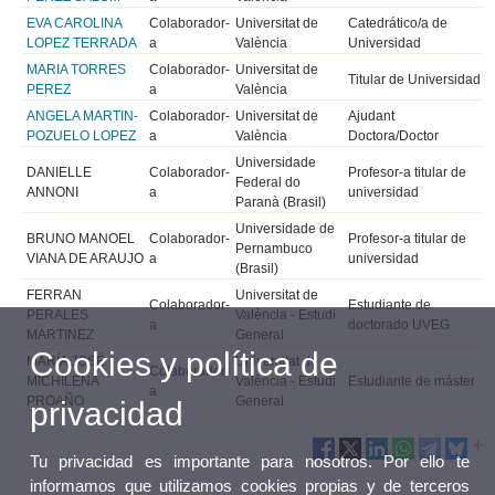
EVA CAROLINA
Colaborador-
Universitat de
Catedrático/a de
LOPEZ TERRADA
a
València
Universidad
MARIA TORRES
Colaborador-
Universitat de
Titular de Universidad
PEREZ
a
València
ANGELA MARTIN-
Colaborador-
Universitat de
Ajudant
POZUELO LOPEZ
a
València
Doctora/Doctor
Universidade
DANIELLE
Colaborador-
Profesor-a titular de
Federal do
ANNONI
a
universidad
Paranà (Brasil)
Universidade de
BRUNO MANOEL
Colaborador-
Profesor-a titular de
Pernambuco
VIANA DE ARAUJO
a
universidad
(Brasil)
FERRAN
Universitat de
Colaborador-
Estudiante de
PERALES
València - Estudi
a
doctorado UVEG
MARTINEZ
General
Cookies y política de
MARÍA JOSÉ
Universitat de
Colaborador-
MICHILENA
València - Estudi
Estudiante de máster
a
PROAÑO
General
privacidad
Tu privacidad es importante para nosotros. Por ello te
informamos que utilizamos cookies propias y de terceros