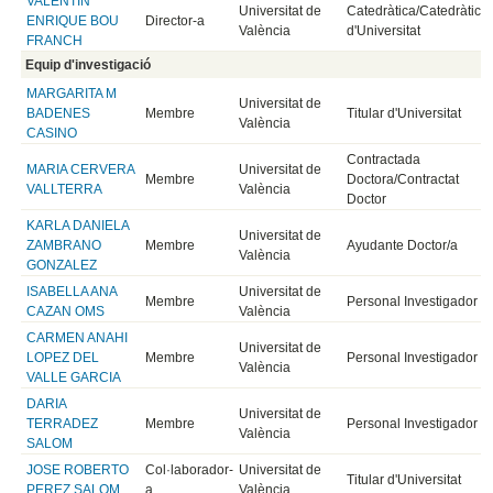
VALENTIN
Universitat de
Catedràtica/Catedràtic
ENRIQUE BOU
Director-a
València
d'Universitat
FRANCH
Equip d'investigació
MARGARITA M
Universitat de
BADENES
Membre
Titular d'Universitat
València
CASINO
Contractada
MARIA CERVERA
Universitat de
Membre
Doctora/Contractat
VALLTERRA
València
Doctor
KARLA DANIELA
Universitat de
ZAMBRANO
Membre
Ayudante Doctor/a
València
GONZALEZ
ISABELLA ANA
Universitat de
Membre
Personal Investigador
CAZAN OMS
València
CARMEN ANAHI
Universitat de
LOPEZ DEL
Membre
Personal Investigador
València
VALLE GARCIA
DARIA
Universitat de
TERRADEZ
Membre
Personal Investigador
València
SALOM
JOSE ROBERTO
Col·laborador-
Universitat de
Titular d'Universitat
PEREZ SALOM
a
València