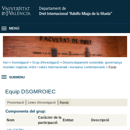
MENÚ
Inici
>
Investigació
>
Grup d'investigació
>
Desenvolupament sostenible, governança
mundial i regional, ordre i valors internacionals i europeus contemporanis
> Equip
SUBMENU
Equip DSGMROIEC
Presentació
Linies d'investigació
Equip
Components del grup:
Caràcter de la
Nom
Entitat
Descripció
participació