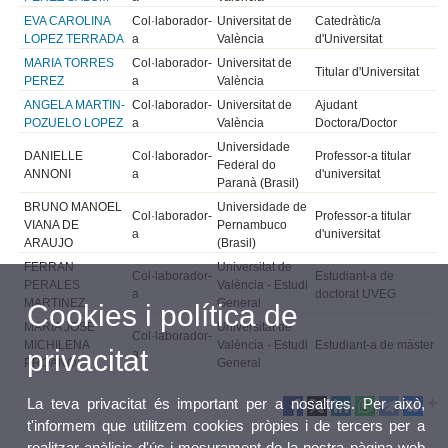
EVA CAROLINA
Col·laborador-
Universitat de
Catedràtic/a
LOPEZ TERRADA
a
València
d'Universitat
MARIA TORRES
Col·laborador-
Universitat de
Titular d'Universitat
PEREZ
a
València
ANGELA MARTIN-
Col·laborador-
Universitat de
Ajudant
POZUELO LOPEZ
a
València
Doctora/Doctor
Universidade
DANIELLE
Col·laborador-
Professor-a titular
Federal do
ANNONI
a
d'universitat
Paranà (Brasil)
BRUNO MANOEL
Universidade de
Col·laborador-
Professor-a titular
VIANA DE
Pernambuco
a
d'universitat
ARAUJO
(Brasil)
FERRAN
Universitat de
Col·laborador-
Estudiant-a de
PERALES
València - Estudi
a
doctorat UVEG
MARTINEZ
General
Cookies i política de
MARÍA JOSÉ
Universitat de
Col·laborador-
MICHILENA
València - Estudi
Estudiant-a de màster
privacitat
a
PROAÑO
General
La teva privacitat és important per a nosaltres. Per això,
t'informem que utilitzem cookies pròpies i de tercers per a
realitzar anàlisis d'ús i mesurament de la nostra pàgina web