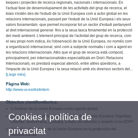
beques i projectes de recerca regionals, nacionals i internacionals. En
l'actual fase de desenvolupament de les activitats del grup de recerca, el
biaix s'estén des de l'estudi de la Unió Europea com a actor global en les
relacions internacionals, passant per l'estudi de la Unió Europea i els seus
valors fonamentals -que permet incorporar tot un sector d'estudi pertanyent
al dret internacional general- fins a la seua tasca fonamental en la protecció
del medi ambient. L'element principal de l'activitat del grup de recerca, com
el seu propi nom indica, és l'observació de la Unió Europea, no només com
a organització internacional, sinó com a subjecte normatiu i com a agent en
les relacions internacionals. Atès que el grup de recerca està compost,
principalment, per internacionalistes especialitzats en Dret i Relacions
Internacionals, es prestarà especial atenció, entre altres qüestions, a
l'impacte de la Unió Europea i la seua relació amb els diversos sectors del...
[Llegir més]
Pàgina Web:
http://www.uv.es/dretintern
Objectius cientificotècnics:
1) Análisis de la Unión Europea como agente global
Cookies i política de
2) Análisis de los valores fundamentales de la Unión Europea: Dignidad,
Libertad, Democracia, Igualdad, Estado de Derecho y respeto a los DDFF
privacitat
3) Análisis de la labor de la Unión Europea en la protección del
medioambiente