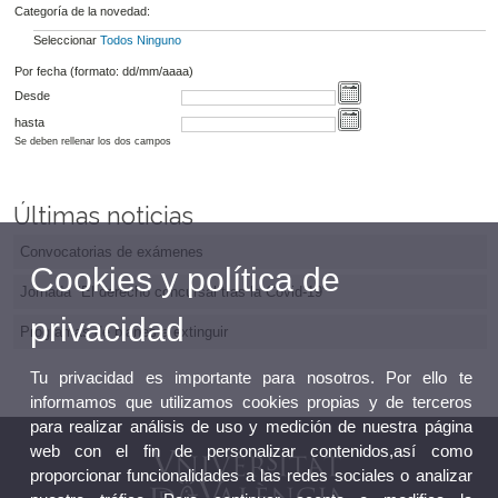
Categoría de la novedad:
Seleccionar
Todos
Ninguno
Por fecha (formato: dd/mm/aaaa)
Desde
hasta
Se deben rellenar los dos campos
Últimas noticias
Convocatorias de exámenes
Cookies y política de
Jornada "El derecho concursal tras la Covid-19"
privacidad
Programas de planes a extinguir
Tu privacidad es importante para nosotros. Por ello te
informamos que utilizamos cookies propias y de terceros
para realizar análisis de uso y medición de nuestra página
web con el fin de personalizar contenidos,así como
proporcionar funcionalidades a las redes sociales o analizar