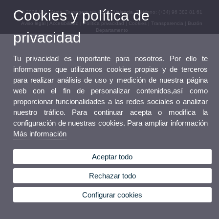
Cookies y política de
© 2026 UV. - Avda. Tarongers s/n 46022 Valencia. Teléfono: (+34) 96 382 81 61
Aviso legal
|
Accesibilidad
|
Política privacidad
|
Cookies
|
Transparencia
|
Buzón
Departamento
privacidad
Tu privacidad es importante para nosotros. Por ello te
informamos que utilizamos cookies propias y de terceros
para realizar análisis de uso y medición de nuestra página
web con el fin de personalizar contenidos,así como
proporcionar funcionalidades a las redes sociales o analizar
nuestro tráfico. Para continuar acepta o modifica la
configuración de nuestras cookies. Para ampliar información
Más información
Aceptar todo
Rechazar todo
Configurar cookies