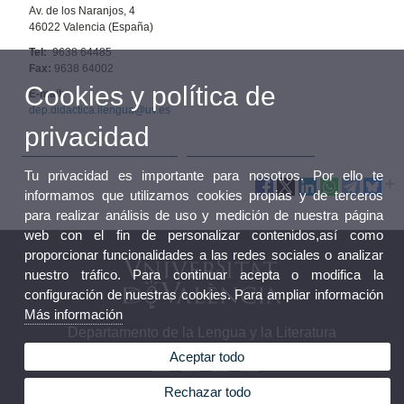
Av. de los Naranjos, 4
46022 Valencia (España)
Tel:
9638 64485
Fax:
9638 64002
Cookies y política de
E-mail:
dep.didactica.llengua@uv.es
privacidad
Tu privacidad es importante para nosotros. Por ello te
informamos que utilizamos cookies propias y de terceros
para realizar análisis de uso y medición de nuestra página
web con el fin de personalizar contenidos,así como
proporcionar funcionalidades a las redes sociales o analizar
nuestro tráfico. Para continuar acepta o modifica la
configuración de nuestras cookies. Para ampliar información
Más información
Departamento de la Lengua y la Literatura
Aceptar todo
Rechazar todo