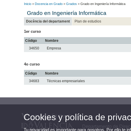
Inicio
>
Docencia en Grado
>
Grados
> Grado en Ingeniería Informática
Grado en Ingeniería Informática
Docència del departament
Plan de estudios
1er curso
Código
Nombre
34650
Empresa
4o curso
Código
Nombre
34683
Técnicas empresariales
Cookies y política de priva
Departamento de Direc
Tu privacidad es importante para nosotros. Por ello te i