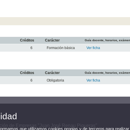
Créditos
Carácter
Guía docente, horarios, exáme
6
Formación básica
Ver ficha
Créditos
Carácter
Guía docente, horarios, exáme
6
Obligatoria
Ver ficha
cidad
ción de Empresas "Juan José Renau Piqueras"
nformamos que utilizamos cookies propias y de terceros para realizar