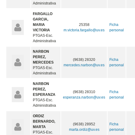
Administrativa
FARGALLO
GARCIA,
MARIA
25358
Ficha
VICTORIA
m.victoria.fargallo@uv.es
personal
PTGAS-Esc.
Administrativa
NARBON
PEREZ,
(9638) 28320
Ficha
MERCEDES
mercedes.narbon@uv.es
personal
PTGAS-Esc.
Administrativa
NARBON
PEREZ,
(9638) 28310
Ficha
ESPERANZA
esperanza.narbon@uv.es
personal
PTGAS-Esc.
Administrativa
ORDIZ
BERNARDO,
(9638) 28952
Ficha
MARTA
marta.ordiz@uv.es
personal
PTGAS-Esc.