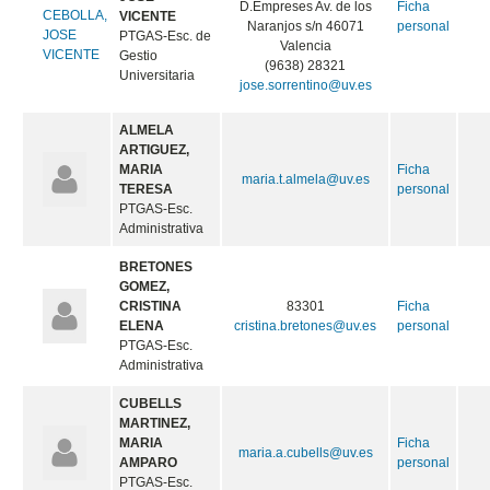
D.Empreses Av. de los
Ficha
VICENTE
Naranjos s/n 46071
personal
PTGAS-Esc. de
Valencia
Gestio
(9638) 28321
Universitaria
jose.sorrentino@uv.es
ALMELA
ARTIGUEZ,
MARIA
Ficha
maria.t.almela@uv.es
TERESA
personal
PTGAS-Esc.
Administrativa
BRETONES
GOMEZ,
CRISTINA
83301
Ficha
ELENA
cristina.bretones@uv.es
personal
PTGAS-Esc.
Administrativa
CUBELLS
MARTINEZ,
MARIA
Ficha
maria.a.cubells@uv.es
AMPARO
personal
PTGAS-Esc.