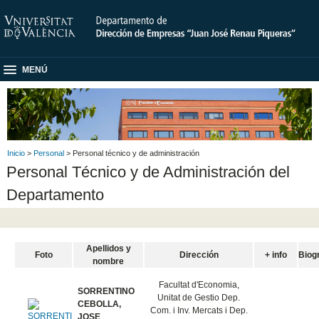
MENÚ
Inicio
>
Personal
> Personal técnico y de administración
Personal Técnico y de Administración del
Departamento
Apellidos y
Foto
Dirección
+ info
Biog
nombre
Facultat d'Economia,
SORRENTINO
Unitat de Gestio Dep.
CEBOLLA,
Com. i Inv. Mercats i Dep.
JOSE