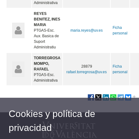
Administrativa
REYES
BENITEZ, INES
MARIA
Ficha
PTGAS-Esc.
maria.reyes@uv.es
personal
Aux. Basica de
Suport
Administratiu
TORREGROSA
MOMPO,
28879
Ficha
RAFAEL
rafael.torregrosa@uv.es
personal
PTGAS-Esc.
Administrativa
Cookies y política de
privacidad