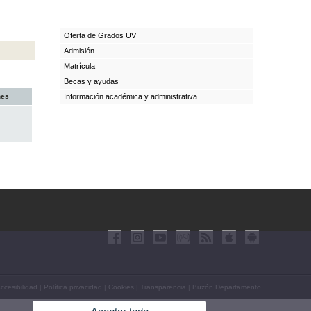
Oferta de Grados UV
Admisión
Matrícula
Becas y ayudas
nes
Información académica y administrativa
ccesibilidad
|
Política privacidad
|
Cookies
|
Transparencia
|
Buzón Departamento