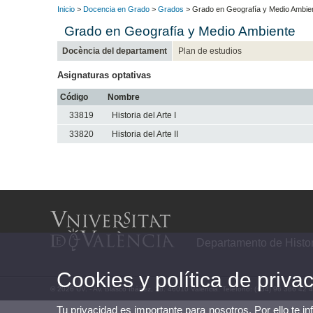
Inicio
>
Docencia en Grado
>
Grados
> Grado en Geografía y Medio Ambie
Grado en Geografía y Medio Ambiente
Docència del departament
Plan de estudios
Asignaturas optativas
Código
Nombre
33819
Historia del Arte I
33820
Historia del Arte II
Departamento de Histor
Cookies y política de priva
© 2026 UV. - Av. Blasco Ibáñez, 28. 46010 Valencia. Teléfono: (+34) 96 386 42 
Tu privacidad es importante para nosotros. Por ello te i