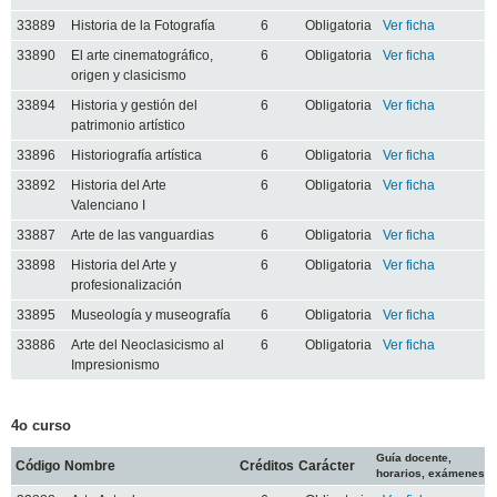
33889
Historia de la Fotografía
6
Obligatoria
Ver ficha
33890
El arte cinematográfico,
6
Obligatoria
Ver ficha
origen y clasicismo
33894
Historia y gestión del
6
Obligatoria
Ver ficha
patrimonio artístico
33896
Historiografía artística
6
Obligatoria
Ver ficha
33892
Historia del Arte
6
Obligatoria
Ver ficha
Valenciano I
33887
Arte de las vanguardias
6
Obligatoria
Ver ficha
33898
Historia del Arte y
6
Obligatoria
Ver ficha
profesionalización
33895
Museología y museografía
6
Obligatoria
Ver ficha
33886
Arte del Neoclasicismo al
6
Obligatoria
Ver ficha
Impresionismo
4o curso
Guía docente,
Código
Nombre
Créditos
Carácter
horarios, exámenes