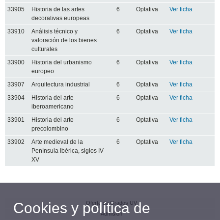
33905
Historia de las artes
6
Optativa
Ver ficha
decorativas europeas
33910
Análisis técnico y
6
Optativa
Ver ficha
valoración de los bienes
culturales
33900
Historia del urbanismo
6
Optativa
Ver ficha
europeo
33907
Arquitectura industrial
6
Optativa
Ver ficha
33904
Historia del arte
6
Optativa
Ver ficha
iberoamericano
33901
Historia del arte
6
Optativa
Ver ficha
precolombino
33902
Arte medieval de la
6
Optativa
Ver ficha
Península Ibérica, siglos IV-
XV
Oferta de Grados UV
Cookies y política de
Admisión