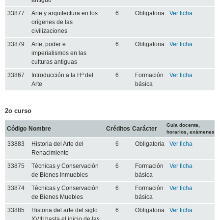
33877
Arte y arquitectura en los
6
Obligatoria
Ver ficha
orígenes de las
civilizaciones
33879
Arte, poder e
6
Obligatoria
Ver ficha
imperialismos en las
culturas antiguas
33867
Introducción a la Hª del
6
Formación
Ver ficha
Arte
básica
2o curso
Guía docente,
Código
Nombre
Créditos
Carácter
horarios, exámenes
33883
Historia del Arte del
6
Obligatoria
Ver ficha
Renacimiento
33875
Técnicas y Conservación
6
Formación
Ver ficha
de Bienes Inmuebles
básica
33874
Técnicas y Conservación
6
Formación
Ver ficha
de Bienes Muebles
básica
33885
Historia del arte del siglo
6
Obligatoria
Ver ficha
XVIII hasta el inicio de las