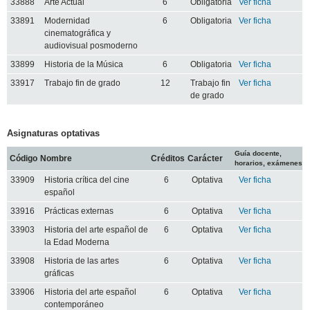
33888
Arte Actual
6
Obligatoria
Ver ficha
33891
Modernidad
6
Obligatoria
Ver ficha
cinematográfica y
audiovisual posmoderno
33899
Historia de la Música
6
Obligatoria
Ver ficha
33917
Trabajo fin de grado
12
Trabajo fin
Ver ficha
de grado
Asignaturas optativas
Guía docente,
Código
Nombre
Créditos
Carácter
horarios, exámenes
33909
Historia crítica del cine
6
Optativa
Ver ficha
español
33916
Prácticas externas
6
Optativa
Ver ficha
33903
Historia del arte español de
6
Optativa
Ver ficha
la Edad Moderna
33908
Historia de las artes
6
Optativa
Ver ficha
gráficas
33906
Historia del arte español
6
Optativa
Ver ficha
contemporáneo