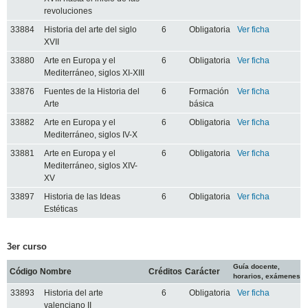
revoluciones
33884
Historia del arte del siglo
6
Obligatoria
Ver ficha
XVII
33880
Arte en Europa y el
6
Obligatoria
Ver ficha
Mediterráneo, siglos XI-XIII
33876
Fuentes de la Historia del
6
Formación
Ver ficha
Arte
básica
33882
Arte en Europa y el
6
Obligatoria
Ver ficha
Mediterráneo, siglos IV-X
33881
Arte en Europa y el
6
Obligatoria
Ver ficha
Mediterráneo, siglos XIV-
XV
33897
Historia de las Ideas
6
Obligatoria
Ver ficha
Estéticas
3er curso
Guía docente,
Código
Nombre
Créditos
Carácter
horarios, exámenes
33893
Historia del arte
6
Obligatoria
Ver ficha
valenciano II