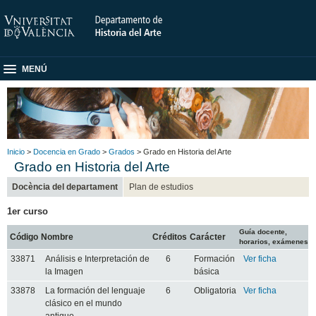
MENÚ
Inicio
>
Docencia en Grado
>
Grados
> Grado en Historia del Arte
Grado en Historia del Arte
Docència del departament
Plan de estudios
1er curso
Guía docente,
Código
Nombre
Créditos
Carácter
horarios, exámenes
33871
Análisis e Interpretación de
6
Formación
Ver ficha
la Imagen
básica
33878
La formación del lenguaje
6
Obligatoria
Ver ficha
clásico en el mundo
antiguo