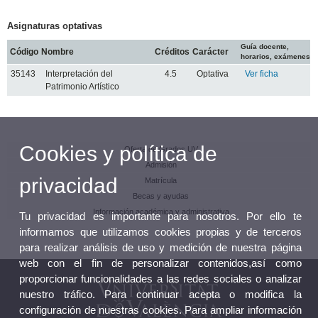
Asignaturas optativas
Guía docente,
Código
Nombre
Créditos
Carácter
horarios, exámenes
35143
Interpretación del
4.5
Optativa
Ver ficha
Patrimonio Artístico
Cookies y política de
Oferta de Grados UV
Admisión
privacidad
Matrícula
Becas y ayudas
Información académica y administrativa
Tu privacidad es importante para nosotros. Por ello te
informamos que utilizamos cookies propias y de terceros
para realizar análisis de uso y medición de nuestra página
web con el fin de personalizar contenidos,así como
proporcionar funcionalidades a las redes sociales o analizar
nuestro tráfico. Para continuar acepta o modifica la
configuración de nuestras cookies. Para ampliar información