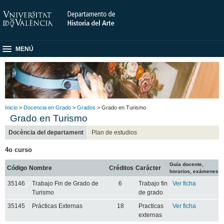
MENÚ
Inicio
>
Docencia en Grado
>
Grados
> Grado en Turismo
Grado en Turismo
Docència del departament
Plan de estudios
4o curso
Guía docente,
Código
Nombre
Créditos
Carácter
horarios, exámenes
35146
Trabajo Fin de Grado de
6
Trabajo fin
Ver ficha
Turismo
de grado
35145
Prácticas Externas
18
Practicas
Ver ficha
externas