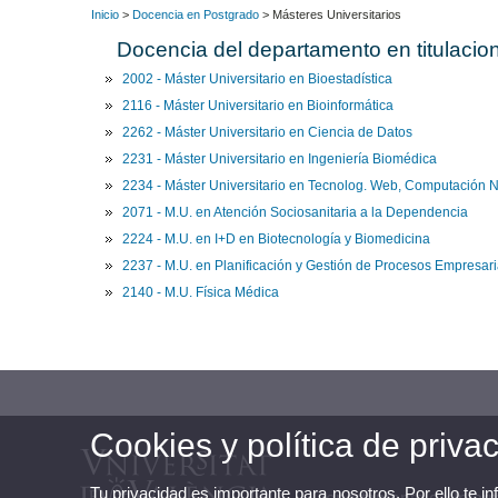
Inicio
>
Docencia en Postgrado
> Másteres Universitarios
Docencia del departamento en titulacion
2002 - Máster Universitario en Bioestadística
2116 - Máster Universitario en Bioinformática
2262 - Máster Universitario en Ciencia de Datos
2231 - Máster Universitario en Ingeniería Biomédica
2234 - Máster Universitario en Tecnolog. Web, Computación N
2071 - M.U. en Atención Sociosanitaria a la Dependencia
2224 - M.U. en I+D en Biotecnología y Biomedicina
2237 - M.U. en Planificación y Gestión de Procesos Empresari
2140 - M.U. Física Médica
Cookies y política de priva
Tu privacidad es importante para nosotros. Por ello te i