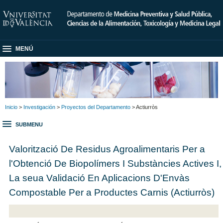
MENÚ
Inicio
>
Investigación
>
Proyectos del Departamento
> Actiurròs
SUBMENU
Valorització De Residus Agroalimentaris Per a
l'Obtenció De Biopolímers I Substàncies Actives I,
La seua Validació En Aplicacions D'Envàs
Compostable Per a Productes Carnis (Actiurròs)