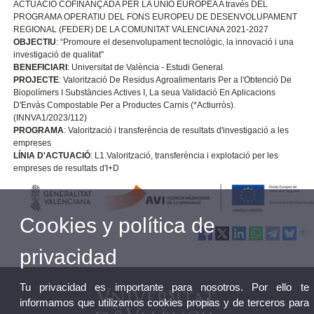
ACTUACIÓ COFINANÇADA PER LA UNIÓ EUROPEA A través DEL
PROGRAMA OPERATIU DEL FONS EUROPEU DE DESENVOLUPAMENT
REGIONAL (FEDER) DE LA COMUNITAT VALENCIANA 2021-2027
OBJECTIU
: “Promoure el desenvolupament tecnològic, la innovació i una
investigació de qualitat”
BENEFICIARI
: Universitat de València - Estudi General
PROJECTE
: Valorització De Residus Agroalimentaris Per a l'Obtenció De
Biopolímers I Substàncies Actives I, La seua Validació En Aplicacions
D'Envàs Compostable Per a Productes Carnis (*Actiurròs).
(INNVA1/2023/112)
PROGRAMA
: Valorització i transferència de resultats d'investigació a les
empreses
LÍNIA D'ACTUACIÓ
: L1.Valorització, transferència i explotació per les
empreses de resultats d'I+D
Cookies y política de
privacidad
Tu privacidad es importante para nosotros. Por ello te
informamos que utilizamos cookies propias y de terceros para