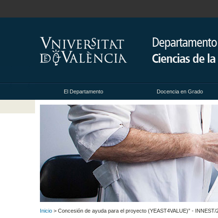
El Departamento
Docencia en Grado
Inicio
> Concesión de ayuda para el proyecto (YEAST4VALUE)” - INNEST/