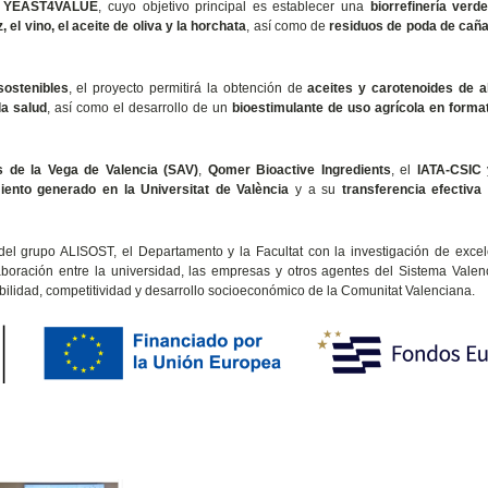
o
YEAST4VALUE
, cuyo objetivo principal es establecer una
biorrefinería verd
, el vino, el aceite de oliva y la horchata
, así como de
residuos de poda de cañ
sostenibles
, el proyecto permitirá la obtención de
aceites y carotenoides de al
la salud
, así como el desarrollo de un
bioestimulante de uso agrícola en format
 de la Vega de Valencia (SAV)
,
Qomer Bioactive Ingredients
, el
IATA-CSIC
iento generado en la Universitat de València
y a su
transferencia efectiva 
l grupo ALISOST, el Departamento y la Facultat con la investigación de excele
laboración entre la universidad, las empresas y otros agentes del Sistema Vale
ibilidad, competitividad y desarrollo socioeconómico de la Comunitat Valenciana.