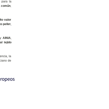
e
para la
a común
,
to valor
o pellet
,
y
AINIA
,
al tejido
ncia, la
nciano de