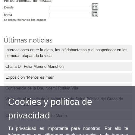
Por fecha (formato: dd/mm/aaaa)
Desde
hasta
Se deben rellenar los dos campos
Últimas noticias
Interacciones entre la dieta, las bifidobacterias y el hospedador en las
primeras etapas de la vida
Charla Dr. Felix Moruno Manchón
Exposición “Menos és más”
Conferencia de la Dra. Noemí Rotllán Vila
Visita del alumnado de la asignatura de Salud Pública del Grado de
Cookies y política de
Farmacia a la Fundación Fisabio.
privacidad
Charla del Dr. Alberto Benito Martín.
Tu privacidad es importante para nosotros. Por ello te
informamos que utilizamos cookies propias y de terceros