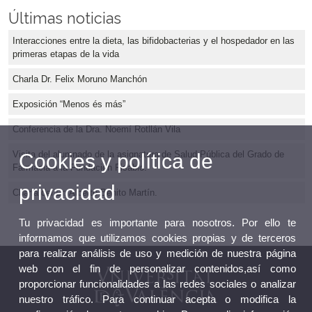
Últimas noticias
Interacciones entre la dieta, las bifidobacterias y el hospedador en las
primeras etapas de la vida
Charla Dr. Felix Moruno Manchón
Exposición “Menos és más”
Conferencia de la Dra. Noemí Rotllán Vila
Visita del alumnado de la asignatura de Salud Pública del Grado de
Cookies y política de
Farmacia a la Fundación Fisabio.
privacidad
Charla del Dr. Alberto Benito Martín.
Tu privacidad es importante para nosotros. Por ello te
informamos que utilizamos cookies propias y de terceros
para realizar análisis de uso y medición de nuestra página
web con el fin de personalizar contenidos,así como
proporcionar funcionalidades a las redes sociales o analizar
nuestro tráfico. Para continuar acepta o modifica la