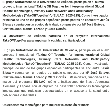
El grupo Nutraliment de la Universitat de València, participa en el nuevo
proyecto internacional “Taking Off Together for Intergenerational Global
Health: Technologies, Primary Care Networks and Participatory
Methodologies (TakeOffTogether)”, (EULAC_2025-325). Como investigador
principal de uno de los grupos españoles participantes se encuentra Jesús
Blesa y cuenta con un equipo de trabajo compuesto por Mª José Esteve,
Cristina Juan, Manuel Lozano y Clara Cortés.
La Universitat de València participa en el proyecto internacional
TakeOffTogether
para impulsar la equidad sanitaria global
El grupo
Nutraliment
de la
Universitat de València
, participa en el nuevo
proyecto internacional
“Taking Off Together for Intergenerational Global
Health: Technologies, Primary Care Networks and Participatory
Methodologies (TakeOffTogether)”
, (
EULAC_2025-325).
Como investigador
principal de uno de los grupos españoles participantes se encuentra
Jesús
Blesa
y cuenta con un equipo de trabajo compuesto por
Mª José Esteve,
Cristina Juan, Manuel Lozano y Clara Cortés
. Esta iniciativa, financiada en el
marco del programa
EU-LAC
, reúne a instituciones de Brasil, Argentina,
Alemania y España con el objetivo de desarrollar soluciones tecnológicas
innovadoras que reduzcan desigualdades en el acceso a la salud entre
poblaciones vulnerables.
Un ecosistema tecnológico para mejorar la atención primaria