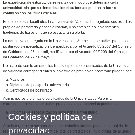
La expedición de estos títulos se realiza del modo que determina cada
universidad, sin que su denominación ni su formato puedan inducir a
confusión con los títulos oficiales.
En uso de estas facultades la Universitat de València ha regulado sus estudios
propios de postgrado y especialización, y ha establecido las diferentes
tipologías de títulos en que se estructura su oferta.
La normativa que regula en la Universitat de València los estudios propios de
postgrado y especialización fue aprobada por el Acuerdo 83/2007 del Consejo
de Gobierno, de 26 de abril, modificado por el Acuerdo 98/2008 del Consejo
de Gobierno, de 27 de mayo.
De acuerdo con lo anterior, los títulos, diplomas o certificados de la Universitat
de València correspondientes a los estudios propios de postgrado pueden ser:
Másteres
Diplomas de postgrado universitario
Certificados de postgrado
Asimismo, los diplomas o certificados de la Universitat de València
correspondientes a los estudios propios de especialización pueden ser:
Diplomas de especialización profesional universitario
Cookies y política de
Certificados de especialización.
Asimismo, cabe mencionar que estos estudios propios pueden ser objeto de
privacidad
reconocimiento, hasta un 15% del total de créditos del título oficial, de acuerdo