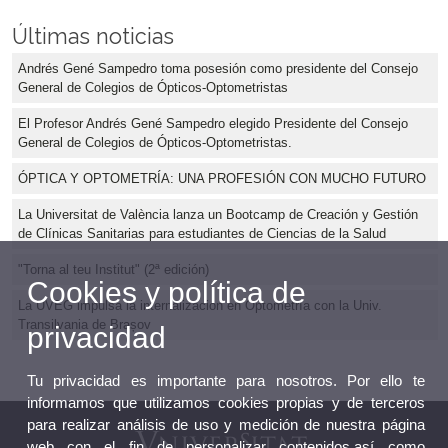
Últimas noticias
Andrés Gené Sampedro toma posesión como presidente del Consejo
General de Colegios de Ópticos-Optometristas
El Profesor Andrés Gené Sampedro elegido Presidente del Consejo
General de Colegios de Ópticos-Optometristas.
ÓPTICA Y OPTOMETRÍA: UNA PROFESIÓN CON MUCHO FUTURO
La Universitat de València lanza un Bootcamp de Creación y Gestión
de Clínicas Sanitarias para estudiantes de Ciencias de la Salud
"Torna al teu Institut" (2ª edición)
Cookies y política de
La UVEG impulsa la internalización en Optometría con la Univ.
Transilvania de Brașov
privacidad
Tu privacidad es importante para nosotros. Por ello te
informamos que utilizamos cookies propias y de terceros
para realizar análisis de uso y medición de nuestra página
web con el fin de personalizar contenidos,así como