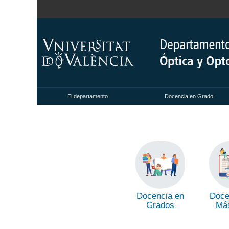
El departamento
Docencia en Grado
Docencia en
Doce
Grados
Más