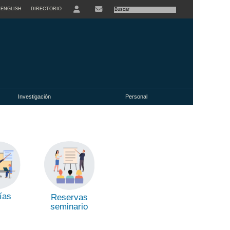
ENGLISH
DIRECTORIO
USER
Investigación
Personal
ías
Reservas
seminario