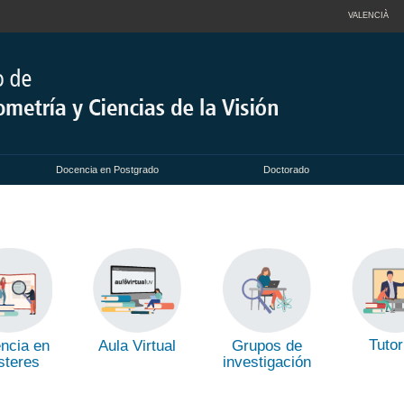
VALENCIÀ
Docencia en Postgrado
Doctorado
Tutor
ncia en
Aula Virtual
Grupos de
teres
investigación