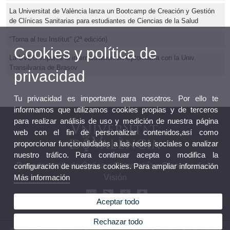
La Universitat de València lanza un Bootcamp de Creación y Gestión
de Clínicas Sanitarias para estudiantes de Ciencias de la Salud
"Torna al teu Institut" (2ª edición)
Cookies y política de
La UVEG impulsa la internalización en Optometría con la Univ.
Transilvania de Brașov
privacidad
Tu privacidad es importante para nosotros. Por ello te
informamos que utilizamos cookies propias y de terceros
para realizar análisis de uso y medición de nuestra página
web con el fin de personalizar contenidos,así como
proporcionar funcionalidades a las redes sociales o analizar
nuestro tráfico. Para continuar acepta o modifica la
Departamento de Óptica y Optometría y Ciencias de la
configuración de nuestras cookies. Para ampliar información
Visión
Más información
Aceptar todo
Rechazar todo
© 2026 UV. - Av. Vicent Andrés Estellés, 19. 46100 Burjassot - Valencia. España.Teléfono: