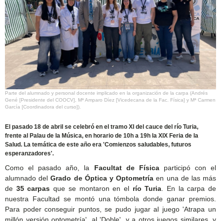
Parte del alumnado y personal docente implicado en la organización de la carpa (Andrés
Gené [Presidente del COOCV], Mª Amparo Díez [Vicedecana de la Fac. Física] y Mª Carmen
García [Coordinadora del curso]).
El pasado 18 de abril se celebró en el tramo XI del cauce del río Turia,
frente al Palau de la Música, en horario de 10h a 19h la XIX Feria de la
Salud. La temática de este año era 'Comienzos saludables, futuros
esperanzadores'.
Como el pasado año, la
Facultat de Física
participó con el
alumnado del
Grado de Óptica y Optometría
en una de las más
de
35 carpas
que se montaron en el
río Turia
. En la carpa de
nuestra Facultad se montó una tómbola donde ganar premios.
Para poder conseguir puntos, se pudo jugar al juego 'Atrapa un
millón versión optometría', al 'Doble', y a otros juegos similares, y