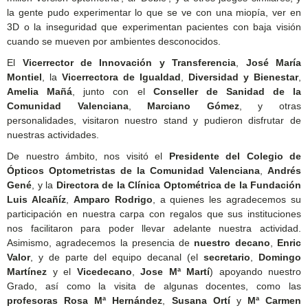
la gente pudo experimentar lo que se ve con una miopía, ver en
3D o la inseguridad que experimentan pacientes con baja visión
cuando se mueven por ambientes desconocidos.
El
Vicerrector de Innovación y Transferencia
,
José María
Montiel
, la
Vicerrectora de Igualdad
,
Diversidad y Bienestar
,
Amelia Mañá
, junto con el
Conseller de Sanidad de la
Comunidad Valenciana
,
Marciano Gómez
, y otras
personalidades, visitaron nuestro stand y pudieron disfrutar de
nuestras actividades.
De nuestro ámbito, nos visitó el
Presidente del Colegio de
Ópticos Optometristas de la Comunidad Valenciana
,
Andrés
Gené
, y la
Directora de la Clínica Optométrica de la Fundación
Luis Alcañíz
,
Amparo Rodrigo
, a quienes les agradecemos su
participación en nuestra carpa con regalos que sus instituciones
nos facilitaron para poder llevar adelante nuestra actividad.
Asimismo, agradecemos la presencia de
nuestro decano
,
Enric
Valor
, y de parte del equipo decanal (el
secretario
,
Domingo
Martínez
y el
Vicedecano
,
Jose Mª Martí
) apoyando nuestro
Grado, así como la visita de algunas docentes, como las
profesoras Rosa Mª Hernández
,
Susana Ortí
y
Mª Carmen