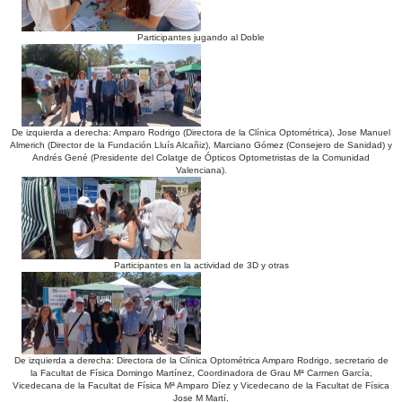
Participantes jugando al Doble
De izquierda a derecha: Amparo Rodrigo (Directora de la Clínica Optométrica), Jose Manuel
Almerich (Director de la Fundación Lluís Alcañiz), Marciano Gómez (Consejero de Sanidad) y
Andrés Gené (Presidente del Colatge de Ópticos Optometristas de la Comunidad
Valenciana).
Participantes en la actividad de 3D y otras
De izquierda a derecha: Directora de la Clínica Optométrica Amparo Rodrigo, secretario de
la Facultat de Física Domingo Martínez, Coordinadora de Grau Mª Carmen García,
Vicedecana de la Facultat de Física Mª Amparo Díez y Vicedecano de la Facultat de Física
Jose M Martí.