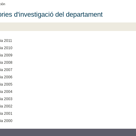
ción
ies d'investigació del departament
ia 2011
ia 2010
ia 2009
ia 2008
ia 2007
ia 2006
ia 2005
ia 2004
ia 2003
ia 2002
ia 2001
ia 2000