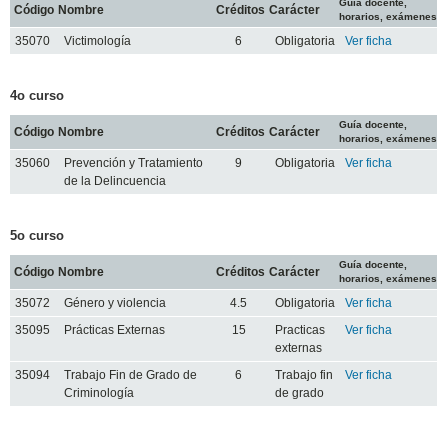
Guía docente,
Código
Nombre
Créditos
Carácter
horarios, exámenes
35070
Victimología
6
Obligatoria
Ver ficha
4o curso
Guía docente,
Código
Nombre
Créditos
Carácter
horarios, exámenes
35060
Prevención y Tratamiento
9
Obligatoria
Ver ficha
de la Delincuencia
5o curso
Guía docente,
Código
Nombre
Créditos
Carácter
horarios, exámenes
35072
Género y violencia
4.5
Obligatoria
Ver ficha
35095
Prácticas Externas
15
Practicas
Ver ficha
externas
35094
Trabajo Fin de Grado de
6
Trabajo fin
Ver ficha
Criminología
de grado