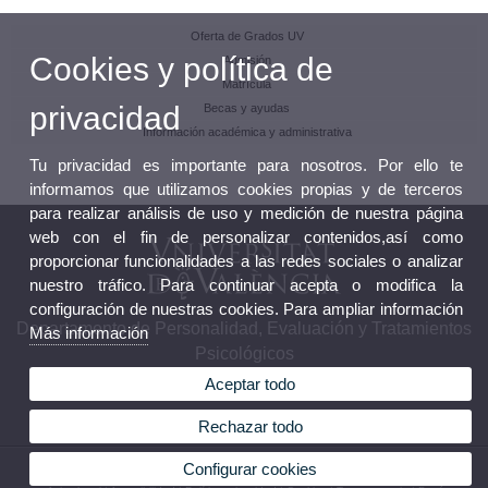
Oferta de Grados UV
Cookies y política de
Admisión
Matrícula
privacidad
Becas y ayudas
Información académica y administrativa
Tu privacidad es importante para nosotros. Por ello te
informamos que utilizamos cookies propias y de terceros
para realizar análisis de uso y medición de nuestra página
web con el fin de personalizar contenidos,así como
proporcionar funcionalidades a las redes sociales o analizar
nuestro tráfico. Para continuar acepta o modifica la
configuración de nuestras cookies. Para ampliar información
Departamento de Personalidad, Evaluación y Tratamientos
Más información
Psicológicos
Aceptar todo
Rechazar todo
© 2026 UV. - Av. Blasco Ibáñez, 21. Teléfono: (+34) 96 386 44 76
Configurar cookies