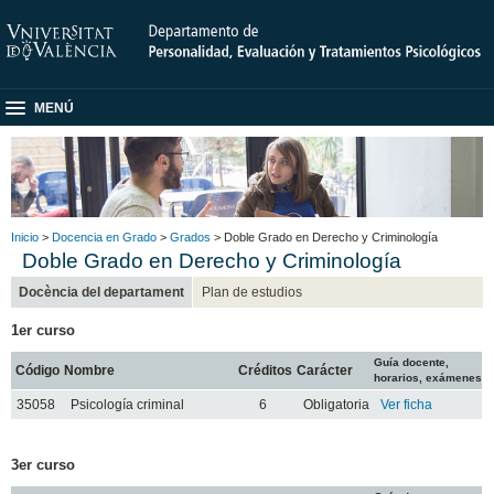
MENÚ
Inicio
>
Docencia en Grado
>
Grados
> Doble Grado en Derecho y Criminología
Doble Grado en Derecho y Criminología
Docència del departament
Plan de estudios
1er curso
Guía docente,
Código
Nombre
Créditos
Carácter
horarios, exámenes
35058
Psicología criminal
6
Obligatoria
Ver ficha
3er curso