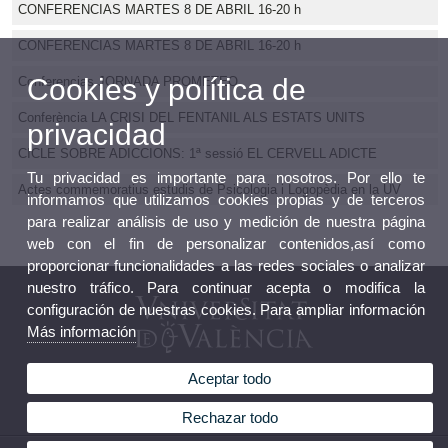
CONFERENCIAS MARTES 8 DE ABRIL 16-20 h
CONFERENCIAS MARTES 8 DE ABRIL 16-20 h
Cookies y política de
Conferencias JORNADA PROMETEO
Conferència LA CRISI DEL FENTANIL ALS ESTATS UNITS
privacidad
CICLE SOBRE ADICCIONS: 1ª sessió EL CERVELL ADICTE
Tu privacidad es importante para nosotros. Por ello te
Actes commemoratius estudis de Psicologia i Logopèdia en la UV
informamos que utilizamos cookies propias y de terceros
para realizar análisis de uso y medición de nuestra página
web con el fin de personalizar contenidos,así como
proporcionar funcionalidades a las redes sociales o analizar
nuestro tráfico. Para continuar acepta o modifica la
configuración de nuestras cookies. Para ampliar información
Más información
Aceptar todo
Departamento de Psicolobiología
Rechazar todo