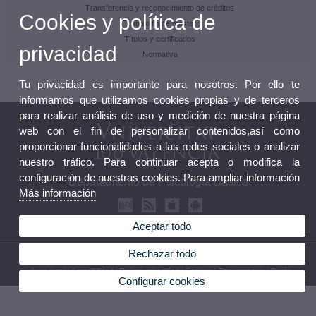
Transferencia y reconocimiento de créditos
Cookies y política de
Trabajo fin de máster
Títulos y certificados
privacidad
Normativa
Tu privacidad es importante para nosotros. Por ello te
informamos que utilizamos cookies propias y de terceros
para realizar análisis de uso y medición de nuestra página
web con el fin de personalizar contenidos,así como
proporcionar funcionalidades a las redes sociales o analizar
nuestro tráfico. Para continuar acepta o modifica la
configuración de nuestras cookies. Para ampliar información
Departamento de Psicología Básica
Más información
Aceptar todo
Rechazar todo
© 2026 UV. - Av. Blasco Ibáñez, 21. Teléfono: (+34) 96 386 44 35
Aviso legal
|
Accesibilidad
|
Política privacidad
|
Cookies
|
Transparencia
|
Buzón
Configurar cookies
Departamento