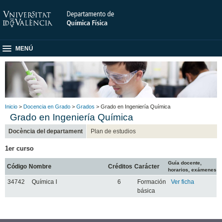
MENÚ
Inicio
>
Docencia en Grado
>
Grados
> Grado en Ingeniería Química
Grado en Ingeniería Química
Docència del departament
Plan de estudios
1er curso
Guía docente,
Código
Nombre
Créditos
Carácter
horarios, exámenes
34742
Química I
6
Formación
Ver ficha
básica