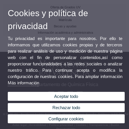
Oferta de Grados UV
Cookies y política de
Admisión
Matrícula
privacidad
Becas y ayudas
Información académica y administrativa
Tu privacidad es importante para nosotros. Por ello te
informamos que utilizamos cookies propias y de terceros
para realizar análisis de uso y medición de nuestra página
web con el fin de personalizar contenidos,así como
proporcionar funcionalidades a las redes sociales o analizar
nuestro tráfico. Para continuar acepta o modifica la
configuración de nuestras cookies. Para ampliar información
Más información
Departamento de Química Física
Aceptar todo
Rechazar todo
© 2026 UV. - Av. Vicent Andrés Estellés, 19. 46100 Burjassot. España. Teléfono: (+34) 96 354
Configurar cookies
33 89
Aviso legal
|
Accesibilidad
|
Política privacidad
|
Cookies
|
Transparencia
|
Buzón
Departamento