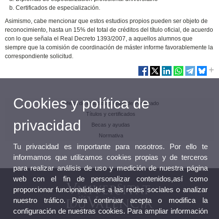
Certificados de especialización.
Asimismo, cabe mencionar que estos estudios propios pueden ser objeto de
reconocimiento, hasta un 15% del total de créditos del título oficial, de acuerdo
con lo que señala el Real Decreto 1393/2007, a aquellos alumnos que
siempre que la comisión de coordinación de máster informe favorablemente la
correspondiente solicitud.
Cookies y política de
Oferta de estudios propios de Postgrado
Títulos y certificados
privacidad
Becas y ayudas
Normativa
Tu privacidad es importante para nosotros. Por ello te
informamos que utilizamos cookies propias y de terceros
para realizar análisis de uso y medición de nuestra página
web con el fin de personalizar contenidos,así como
proporcionar funcionalidades a las redes sociales o analizar
nuestro tráfico. Para continuar acepta o modifica la
configuración de nuestras cookies. Para ampliar información