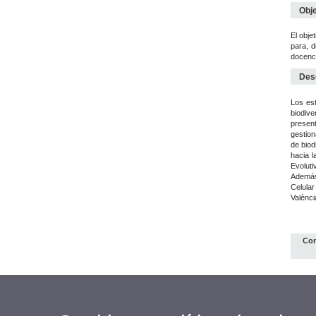
Obje
El obje
para, d
docenci
Desc
Los est
biodiv
present
gestion
de biod
hacia l
Evoluti
Además,
Celular
Valènci
Con