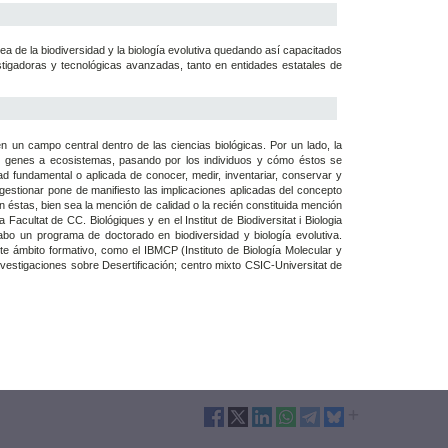
rea de la biodiversidad y la biología evolutiva quedando así capacitados
stigadoras y tecnológicas avanzadas, tanto en entidades estatales de
n un campo central dentro de las ciencias biológicas. Por un lado, la
de genes a ecosistemas, pasando por los individuos y cómo éstos se
 fundamental o aplicada de conocer, medir, inventariar, conservar y
 gestionar pone de manifiesto las implicaciones aplicadas del concepto
éstas, bien sea la mención de calidad o la recién constituida mención
Facultat de CC. Biológiques y en el Institut de Biodiversitat i Biologia
cabo un programa de doctorado en biodiversidad y biología evolutiva.
e ámbito formativo, como el IBMCP (Instituto de Biología Molecular y
nvestigaciones sobre Desertificación; centro mixto CSIC-Universitat de