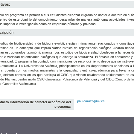
tivos:
tivo del programa es permitir a sus estudiantes alcanzar el grado de doctor o doctora en el á
entro de este dominio del conocimiento, desarrollar de manera autónoma actividades inve
a superior e investigación como en empresas públicas y privadas.
ripción:
udios de biodiversidad y de biología evolutiva están íntimamente relacionados y constituye
ersidad es un concepto que implica varios niveles de organización biológica. Abarca des
an estructurados taxonómicamente. Los estudios de biodiversidad obedecen a la necesidad
ar la variedad de entidades biológicas que alberga la naturaleza. El énfasis en conservar y
iversidad. El programa ha contado con menciones de reconocimiento desde que se instituyen 
a excelencia. La Universitat de València, principalmente en los departamentos asociados a la 
va, cuenta con los medios materiales y la capacidad científico-académica para llevar a 
 existen centros en los que participa el CSIC que vienen colaborando asiduamente en est
 de Plantas; centro mixto CSIC-Universitat Politècnica de València) y del CIDE (Centro de I
a-Generalitat Valènciana).
pau.carazo@uv.es
tacto información de caracter académico del
programa: