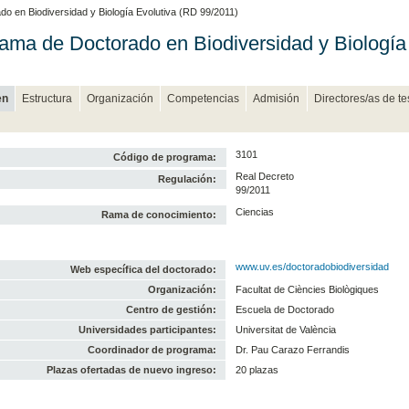
do en Biodiversidad y Biología Evolutiva (RD 99/2011)
ama de Doctorado en Biodiversidad y Biología
en
Estructura
Organización
Competencias
Admisión
Directores/as de te
3101
Código de programa:
Real Decreto
Regulación:
99/2011
Ciencias
Rama de conocimiento:
www.uv.es/doctoradobiodiversidad
Web específica del doctorado:
Organización:
Facultat de Ciències Biològiques
Centro de gestión:
Escuela de Doctorado
Universidades participantes:
Universitat de València
Coordinador de programa:
Dr. Pau Carazo Ferrandis
Plazas ofertadas de nuevo ingreso:
20 plazas