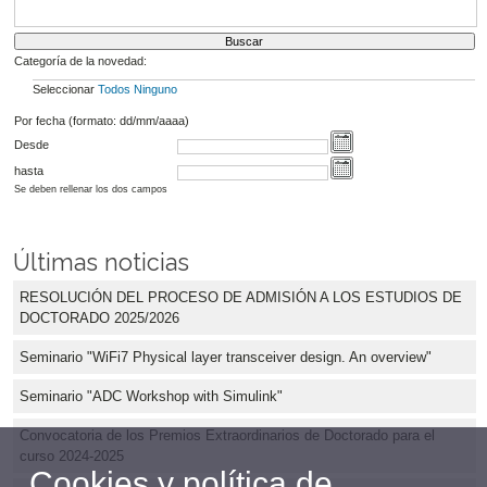
Categoría de la novedad:
Seleccionar
Todos
Ninguno
Por fecha (formato: dd/mm/aaaa)
Desde
hasta
Se deben rellenar los dos campos
Últimas noticias
RESOLUCIÓN DEL PROCESO DE ADMISIÓN A LOS ESTUDIOS DE
DOCTORADO 2025/2026
Seminario "WiFi7 Physical layer transceiver design. An overview"
Seminario "ADC Workshop with Simulink"
Convocatoria de los Premios Extraordinarios de Doctorado para el
curso 2024-2025
Cookies y política de