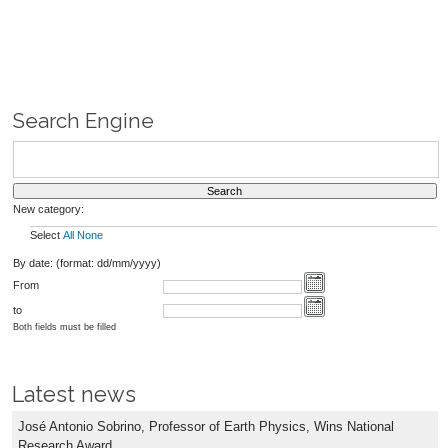
Search Engine
New category:
Select
All
None
By date: (format: dd/mm/yyyy)
From
to
Both fields must be filled
Latest news
José Antonio Sobrino, Professor of Earth Physics, Wins National
Research Award