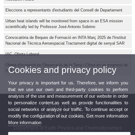
Eleccions a representants d'estudiants del Consell de Departament
Urban heat islands will be monitored from space in an ESA mission
scientifically led by Professor José Antonio Sobrino
Convocatòria de Beques de Formació en INTA Març 2025 de l'Institut
Nacional de Tècnica Aeroespacial.Tractament digital de senyal SAR
IAC. Oferta Laboral
Oferta d'ocupació en Observació de la Terra i Clima en un empresa de
Cookies and privacy policy
I+D
Your privacy is important for us. Therefore, we inform you
that we use our own and third-party cookies to perform
analysis of the use and measurement of our website in order
to personalize content,as well as provide functionalities to
social networks or analyze our traffic. To continue accept or
modify the configuration of our cookies. Get more information
More information
Department of Earth Physics and Thermodynamics