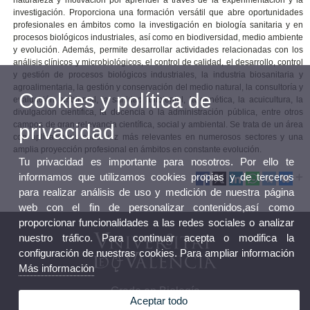
naturaleza y motivación por aprender a través de la experimentación y la
investigación. Proporciona una formación versátil que abre oportunidades
profesionales en ámbitos como la investigación en biología sanitaria y en
procesos biológicos industriales, así como en biodiversidad, medio ambiente
y evolución. Además, permite desarrollar actividades relacionadas con los
análisis clínicos y microbiológicos, el control de calidad, el desarrollo, control
y gestión de procesos biológicos industriales, la industria biosanitaria y
agroalimentaria, la gestión y conservación del medio natural, la consultoría y
Cookies y política de
evaluación ambiental, la sanidad ambiental, la genética, la acuicultura, la
divulgación científica, la docencia o la administración pública, entre otros
campos de gran relevancia científica, social y ambiental. Se trata de un área
privacidad
con aplicaciones cada vez más relevantes en numerosos sectores y una
amplia proyección profesional en ámbitos en constante evolución.
Tu privacidad es importante para nosotros. Por ello te
informamos que utilizamos cookies propias y de terceros
para realizar análisis de uso y medición de nuestra página
web con el fin de personalizar contenidos,así como
proporcionar funcionalidades a las redes sociales o analizar
nuestro tráfico. Para continuar acepta o modifica la
configuración de nuestras cookies. Para ampliar información
Más información
Grado en Biología
Aceptar todo