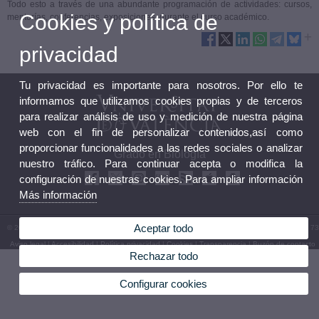
Todo esto a través de una abundante programación de actividades: cursos,
Cookies y política de
mentorías, conferencias, exposiciones durante el curso académico.
privacidad
Tu privacidad es importante para nosotros. Por ello te
informamos que utilizamos cookies propias y de terceros
para realizar análisis de uso y medición de nuestra página
web con el fin de personalizar contenidos,así como
proporcionar funcionalidades a las redes sociales o analizar
Grado en Biología
nuestro tráfico. Para continuar acepta o modifica la
configuración de nuestras cookies. Para ampliar información
Más información
Aceptar todo
© 2026 UV. - Av. Vicent Andrés Estellés, 19, 46100 Burjassot. España. Tel. (+34) 96 354 43 73
Aviso legal
|
Accesibilidad
|
Política privacidad
|
Cookies
|
Transparencia
|
Buzón de contacto
Rechazar todo
Configurar cookies