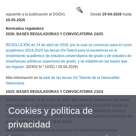
siguiente a la publicación al DOGV):
Desde
29-04-2026
hasta
20-05-2026
Normativa reguladora
2026: BASES REGULADORAS Y CONVOCATORIA 24/25
RESOLUCIÓN de 24 de abril de 2026, por la cual se convocan para el curso
académico 2024-2025 las becas GV-Talent para la excelencia en el
rendimiento académico de estudios universitarios de grado y de estudios de
enseñanzas artísticas superiores de grado, y se establecen las bases que
las regulan
. (DOGV N.º 10351 / 28.04.2026)
Más información en la
web de las becas GV Talento de la Generalitat
Valenciana
2025: BASES REGULADORAS Y CONVOCATORIA 23/24
RESOLUCIÓN de 14 de mayo de 2025, por la que se establecen las bases
reguladoras y se convocan para el curso académico 2023-2024 las becas
Cookies y política de
GV-TALENT para la excelencia en el rendimiento académico de estudios
universitarios de grado y de estudios de enseñanzas artísticas superiores de
privacidad
grado.
(DOGV Núm. 10117/ 28.05.2025)
Más información en la
web de les becas GV Talent de la Generalitat
Valenciana