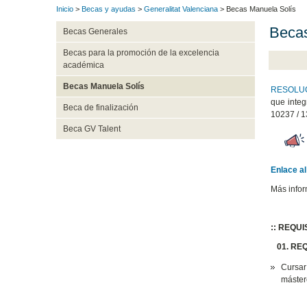
Inicio
>
Becas y ayudas
>
Generalitat Valenciana
> Becas Manuela Solís
Becas
Becas Generales
Becas para la promoción de la excelencia
académica
Becas Manuela Solís
RESOLUCI
que integ
Beca de finalización
10237 / 1
Beca GV Talent
Enlace al
Más infor
:: REQU
01. REQ
Cursar
mástere