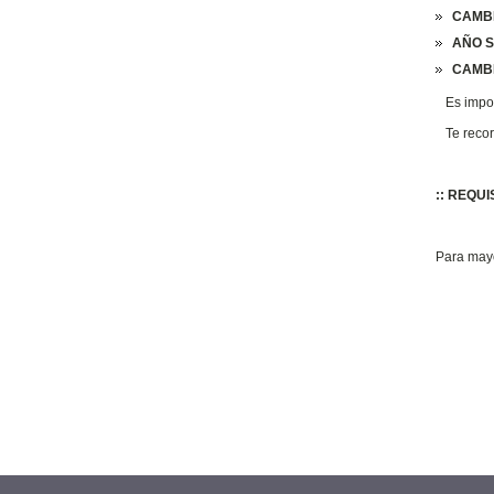
CAMBI
AÑO S
CAMBI
Es import
Te record
:: REQU
Para mayo