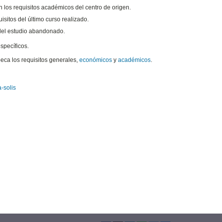
n los requisitos académicos del centro de origen.
isitos del último curso realizado.
 del estudio abandonado.
specíficos.
beca los requisitos generales,
económicos
y
académicos
.
-solis