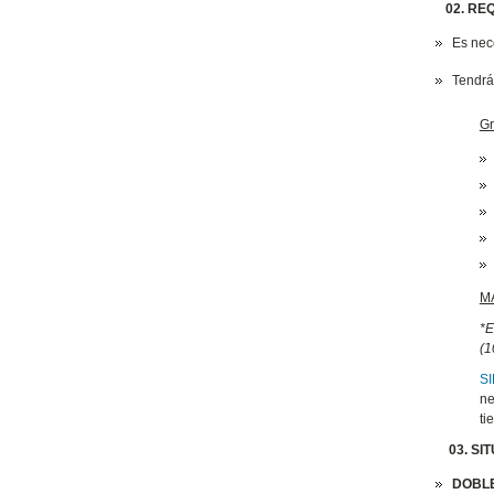
02. REQ
Es nec
Tendrá
Gr
M
*E
(1
S
ne
ti
03. SI
DOBLE