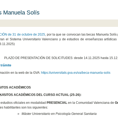
 Manuela Solís
ÓN de 31 de octubre de 2025
, por la que se convocan las becas Manuela Solís p
ran el Sistema Universitario Valenciano y de estudios de enseñanzas artístic
3.11.2025)
PLAZO DE PRESENTACIÓN DE SOLICITUDES: desde 14.11.2025 hasta 15.12
 trámite
mación en la web de la GVA:
https://universitats.gva.es/va/beca-manuela-solis
ISITOS ACADÉMICOS
UISITOS ACADÉMICOS DEL CURSO ACTUAL (25-26):
 estudios oficiales en modalidad
PRESENCIAL
en la Comunidad Valenciana de
G
s habilitantes son los siguientes:
Máster Universitario en Psicología General Sanitaria