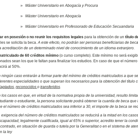
Máster Universitario en Abogacía y Procura
Máster Universitario en Abogacía
Máster Universitario en Professorado de Educación Secuandaria
ar en posesión o no reunir los requisitos legales
para la obtención de un
título 
les se solicita la beca.
A este efecto, no podrán ser personas beneficiarias de beca
 la acreditación de un determinado nivel de conocimiento de un idioma extranjero.
atriculado de 60 créditos mínimo
(o curso completo). Este mínimo no será exigibl
ados sean los que le faltan para finalizar los estudios. En caso de que el número d
ucirá al 50%.
 ningún caso entrarán a formar parte del mínimo de créditos matriculados a que se 
ferentes especialidades o que superan los necesarios para la obtención del título c
aptados
,
reconocidos
o
transferidos
.
 los casos en que, en virtud de la normativa propia de la universidad, resulto lim
tudiante o estudiante, la persona solicitante podrá obtener la cuantía de beca que 
e el número de créditos matriculados sea inferior a 30, el importe de la beca se re
 exigencia del número de créditos matriculados se reducirá a la mitad en los casos
scapacidad, legalmente cualificada, igual al 65% o superior, acredito tener la cond
contrado, en situación de guarda o tutela por la Generalitat o en el sistema de a
n la ley