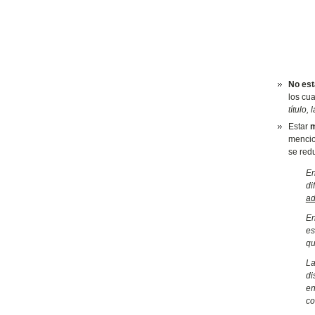
No est
los cua
título,
Estar
m
mencion
se red
En
di
ad
En
es
qu
La
di
en
co