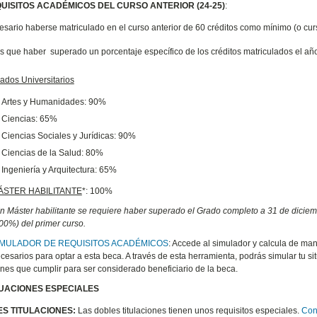
UISITOS ACADÉMICOS DEL CURSO ANTERIOR (24-25)
:
esario haberse matriculado en el curso anterior de 60 créditos como mínimo (o cur
s que haber superado un porcentaje específico de los créditos matriculados el añ
ados Universitarios
Artes y Humanidades: 90%
Ciencias: 65%
Ciencias Sociales y Jurídicas: 90%
Ciencias de la Salud: 80%
Ingeniería y Arquitectura: 65%
ÁSTER HABILITANTE
*: 100%
n Máster habilitante se requiere haber superado el Grado completo a 31 de diciemb
00%) del primer curso.
IMULADOR DE REQUISITOS ACADÉMICOS
: Accede al simulador y calcula de man
cesarios para optar a esta beca. A través de esta herramienta, podrás simular tu s
enes que cumplir para ser considerado beneficiario de la beca.
TUACIONES ESPECIALES
S TITULACIONES:
Las dobles titulaciones tienen unos requisitos especiales.
Con