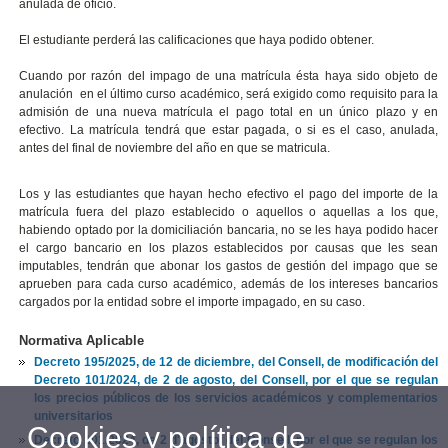
anulada de oficio.
El estudiante perderá las calificaciones que haya podido obtener.
Cuando por razón del impago de una matrícula ésta haya sido objeto de
anulación en el último curso académico, será exigido como requisito para la
admisión de una nueva matrícula el pago total en un único plazo y en
efectivo. La matrícula tendrá que estar pagada, o si es el caso, anulada,
antes del final de noviembre del año en que se matricula.
Los y las estudiantes que hayan hecho efectivo el pago del importe de la
matrícula fuera del plazo establecido o aquellos o aquellas a los que,
habiendo optado por la domiciliación bancaria, no se les haya podido hacer
el cargo bancario en los plazos establecidos
por causas que les sean
imputables, tendrán que abonar los gastos de gestión del impago que se
aprueben para cada curso académico, además de los intereses bancarios
cargados por la entidad sobre el importe impagado, en su caso.
Normativa Aplicable
Decreto 195/2025, de 12 de diciembre, del Consell, de modificación del
Decreto 101/2024, de 2 de agosto, del Consell, por el que se regulan
los precios públicos de los servicios académicos y complementarios
universitarios
Cookies y política de
Decreto 101/2024, de 2 d'agosto, del Consell, por el que se regulan los