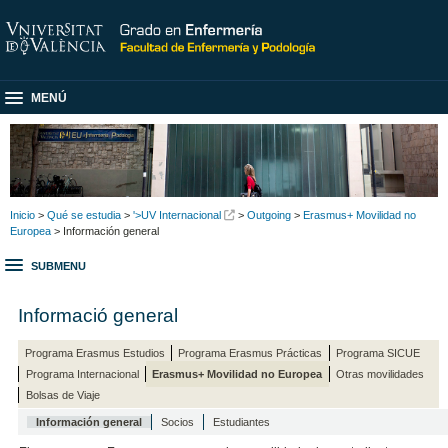
MENÚ
Inicio
>
Qué se estudia
>
'>UV Internacional
>
Outgoing
>
Erasmus+ Movilidad no
Europea
> Información general
SUBMENU
Informació general
Programa Erasmus Estudios
Programa Erasmus Prácticas
Programa SICUE
Programa Internacional
Erasmus+ Movilidad no Europea
Otras movilidades
Bolsas de Viaje
Información general
Socios
Estudiantes