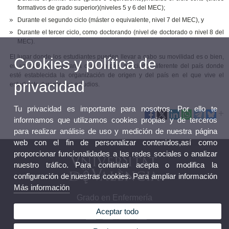
formativos de grado superior)(niveles 5 y 6 del MEC);
Durante el segundo ciclo (máster o equivalente, nivel 7 del MEC), y
Durante el tercer ciclo, como doctorando (nivel de doctorado o nivel 8 del
MEC).
El lugar donde los estudiantes pueden llevar a cabo su movilidad es o bien,
Cookies y política de
en un país del programa o en un país asociado, diferente del país donde
esté establecida la organización de origen y del país en el que vive el
privacidad
estudiante durante sus estudios.
Tu privacidad es importante para nosotros. Por ello te
informamos que utilizamos cookies propias y de terceros
para realizar análisis de uso y medición de nuestra página
web con el fin de personalizar contenidos,así como
proporcionar funcionalidades a las redes sociales o analizar
nuestro tráfico. Para continuar acepta o modifica la
configuración de nuestras cookies. Para ampliar información
Más información
Grado en Enfermería
Aceptar todo