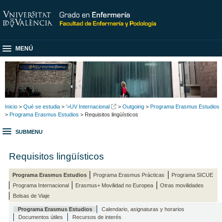
MENÚ
Inicio
>
Qué se estudia
>
'>UV Internacional
>
Outgoing
>
Programa Erasmus Estudios
>
Programa Erasmus Estudios
> Requisitos lingüísticos
SUBMENU
Requisitos lingüísticos
Programa Erasmus Estudios
Programa Erasmus Prácticas
Programa SICUE
Programa Internacional
Erasmus+ Movilidad no Europea
Otras movilidades
Bolsas de Viaje
Programa Erasmus Estudios
Calendario, asignaturas y horarios
Documentos útiles
Recursos de interés