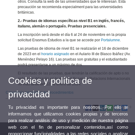
otros. Consulta la web de las universidades que te interesan. Esta
precaución se recomienda especialment para las universidades
británicas.
2.- Pruebas de idiomas específicas nivel B1 en inglés, francés,
italiano, alemán o portugués. Pruebas presenciales.
La inscripción será desde el día 6 al 24 de noviembre en la propia
solicitud Erasmus Estudios a la que se accede por
Portalumne
.
Las pruebas de idioma de nivel B1 se realizarán el 16 de diciembre
de 2023 en el
horario asignado
en el Aulario III de Blasco Ibáñez (Av.
Menéndez Pelayo 16). Las pruebas son gratuitas y el estudiantado
podrá presentarse a un máximo de dos.
El resultado de las pruebas, que tendrán la calificación de apto o no
Cookies y política de
apto, se publicarán en la web del Servei de Relacions Internacionals
no más tarde del 12 de enero de 2024.
privacidad
Calendario orientativo de procedimientos
Tu privacidad es importante para nosotros. Por ello te
informamos que utilizamos cookies propias y de terceros
para realizar análisis de uso y medición de nuestra página
web con el fin de personalizar contenidos,así como
proporcionar funcionalidades a las redes sociales o analizar