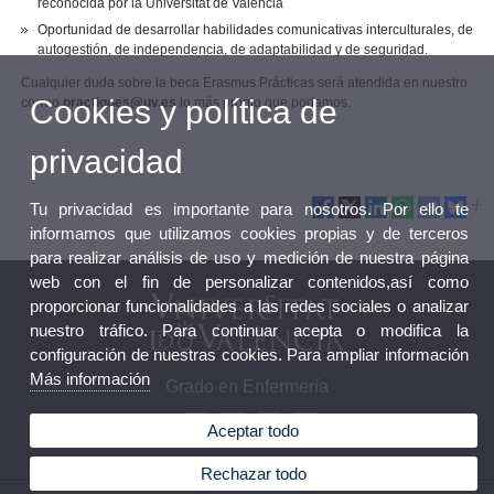
reconocida por la Universitat de València
Oportunidad de desarrollar habilidades comunicativas interculturales, de
autogestión, de independencia, de adaptabilidad y de seguridad.
Cualquier duda sobre la beca Erasmus Prácticas será atendida en nuestro
Cookies y política de
correo
practiques@uv.es
lo más pronto que podamos.
privacidad
Tu privacidad es importante para nosotros. Por ello te
informamos que utilizamos cookies propias y de terceros
para realizar análisis de uso y medición de nuestra página
web con el fin de personalizar contenidos,así como
proporcionar funcionalidades a las redes sociales o analizar
nuestro tráfico. Para continuar acepta o modifica la
configuración de nuestras cookies. Para ampliar información
Más información
Grado en Enfermería
Aceptar todo
Rechazar todo