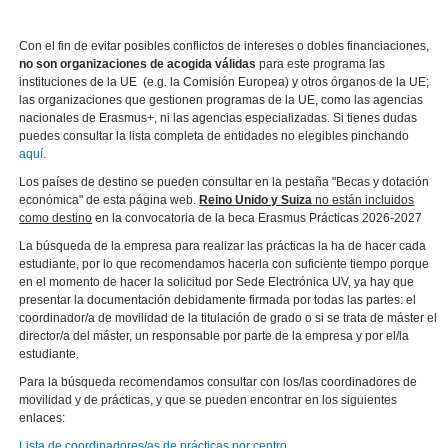
Con el fin de evitar posibles conflictos de intereses o dobles financiaciones,
no son organizaciones de acogida válidas
para este programa las
instituciones de la UE (e.g. la Comisión Europea) y otros órganos de la UE;
las organizaciones que gestionen programas de la UE, como las agencias
nacionales de Erasmus+, ni las agencias especializadas. Si tienes dudas
puedes consultar la lista completa de entidades no elegibles pinchando
aquí
.
Los países de destino se pueden consultar en la pestaña "Becas y dotación
económica" de esta página web.
Reino Unido y Suiza
no están incluidos
como destino
en la convocatoria de la beca Erasmus Prácticas 2026-2027
La búsqueda de la empresa para realizar las prácticas la ha de hacer cada
estudiante, por lo que recomendamos hacerla con suficiente tiempo porque
en el momento de hacer la solicitud por Sede Electrónica UV, ya hay que
presentar la documentación debidamente firmada por todas las partes: el
coordinador/a de movilidad de la titulación de grado o si se trata de máster el
director/a del máster, un responsable por parte de la empresa y por el/la
estudiante.
Para la búsqueda recomendamos consultar con los/las coordinadores de
movilidad y de prácticas, y que se pueden encontrar en los siguientes
enlaces:
Lista de coordinadores/as de prácticas por centro