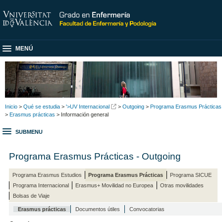
MENÚ
Inicio
>
Qué se estudia
>
'>UV Internacional
>
Outgoing
>
Programa Erasmus Prácticas
>
Erasmus prácticas
> Información general
SUBMENU
Programa Erasmus Prácticas - Outgoing
Programa Erasmus Estudios
Programa Erasmus Prácticas
Programa SICUE
Programa Internacional
Erasmus+ Movilidad no Europea
Otras movilidades
Bolsas de Viaje
Erasmus prácticas
Documentos útiles
Convocatorias