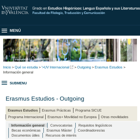
MENÚ
Inicio
>
Qué se estudia
>
'>UV Internacional
>
Outgoing
>
Erasmus Estudios
>
Información general
SUBMENU
Erasmus Estudios - Outgoing
Erasmus Estudios
Erasmus Prácticas
Programa SICUE
Programa Internacional
Erasmus+ Movilidad no Europea
Otras movilidades
Información general
Convocatorias
Requisitos lingüísticos
Becas económicas
Erasmus Máster
Coordinadores/as
Documentos útiles
Recursos de interés