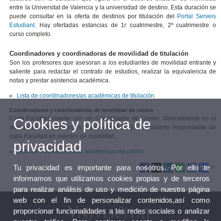
entre la Universitat de Valencia y la universidad de destino. Esta duración se
puede consultar en la oferta de destinos por titulación del
Portal Serveis
Estudiant
. Hay ofertadas estancias de 1r cuatrimestre, 2º cuatrimestre o
curso completo.
Coordinadores y coordinadoras de movilidad de titulación
Son los profesores que asesoran a los estudiantes de movilidad entrante y
saliente para redactar el contrato de estudios, realizar la equivalencia de
notas y prestar asistencia académica.
Lista de coordinadores/as académicas de titulación
Coordinadores y coordinadoras de movilidad de centro
Cada Facultad cuenta con un Coordinador de Centro. Normalmente es el
Cookies y política de
vicedecano de relaciones internacionales. Es el máximo responsable de
cada Facultad en asuntos de movilidad.
privacidad
Lista de cordinadores/as académicas de centro
Tu privacidad es importante para nosotros. Por ello te
informamos que utilizamos cookies propias y de terceros
para realizar análisis de uso y medición de nuestra página
web con el fin de personalizar contenidos,así como
proporcionar funcionalidades a las redes sociales o analizar