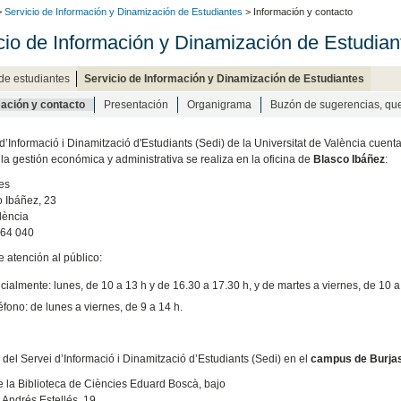
>
Servicio de Información y Dinamización de Estudiantes
> Información y contacto
cio de Información y Dinamización de Estudian
 de estudiantes
Servicio de Información y Dinamización de Estudiantes
ación y contacto
Presentación
Organigrama
Buzón de sugerencias, quej
 d’Informació i Dinamització d'Estudiants (Sedi) de la Universitat de València cuent
 la gestión económica y administrativa se realiza en la oficina de
Blasco Ibáñez
:
es
o Ibáñez, 23
lència
864 040
e atención al público:
ialmente: lunes, de 10 a 13 h y de 16.30 a 17.30 h, y de martes a viernes, de 10 a
éfono: de lunes a viernes, de 9 a 14 h.
a del Servei d’Informació i Dinamització d’Estudiants (Sedi) en el
campus de Burja
de la Biblioteca de Ciències Eduard Boscà, bajo
t Andrés Estellés, 19