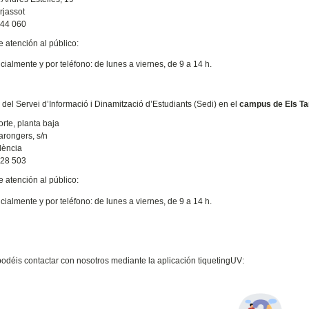
rjassot
544 060
e atención al público:
ialmente y por teléfono: de lunes a viernes, de 9 a 14 h.
a del Servei d’Informació i Dinamització d’Estudiants (Sedi) en el
campus de Els Ta
orte, planta baja
arongers, s/n
lència
828 503
e atención al público:
ialmente y por teléfono: de lunes a viernes, de 9 a 14 h.
déis contactar con nosotros mediante la aplicación tiquetingUV: