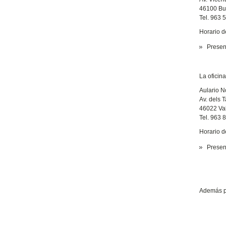
46100 Bu
Tel. 963 
Horario d
Presenc
La oficin
Aulario N
Av. dels T
46022 Va
Tel. 963 
Horario d
Presenc
Además po