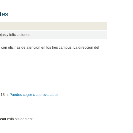
tes
as y felicitaciones
a con oficinas de atención en los tres campus. La dirección del
 13 h.
Puedes coger cita previa aquí
.
ssot
está situada en: