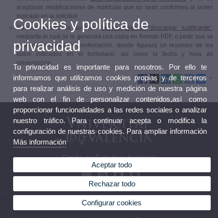
aceptarán modificaciones de matrícula que no sean conformes al orden
indicado en la solicitud.
Cookies y política de
Cuando finalice la solicitud
se recomienda “descargar justificante”
,
mediante el cual se le generará una copia en formato PDF, o pedir que se
privacidad
le envíe un email de confirmación, donde figurará un resumen de los
datos indicados en el formulario, así como la fecha y hora de
presentación.
Tu privacidad es importante para nosotros. Por ello te
informamos que utilizamos cookies propias y de terceros
para realizar análisis de uso y medición de nuestra página
web con el fin de personalizar contenidos,así como
proporcionar funcionalidades a las redes sociales o analizar
nuestro tráfico. Para continuar acepta o modifica la
configuración de nuestras cookies. Para ampliar información
Más información
Grado en Estudios Ingleses
Aceptar todo
Rechazar todo
Configurar cookies
© 2026 UV. - Av. Blasco Ibáñez, 32. 46010 Valencia. España. Tel. (+34) 96 386 42 54