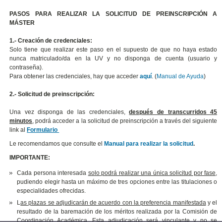
PASOS PARA REALIZAR LA SOLICITUD DE PREINSCRIPCIÓN A
MÁSTER
1.- Creación de credenciales:
Solo tiene que realizar este paso en el supuesto de que no haya estado
nunca matriculado/da en la UV y no disponga de cuenta (usuario y
contraseña).
Para obtener las credenciales, hay que acceder
aquí
. (
Manual de Ayuda
)
2.- Solicitud de preinscripción:
Una vez disponga de las credenciales,
después de transcurridos 45
minutos
, podrá acceder a la solicitud de preinscripción a través del siguiente
link al
Formulario
Le recomendamos que consulte el
Manual para realizar la solicitud
.
IMPORTANTE:
Cada persona interesada
solo podrá realizar una única solicitud por fase
,
pudiendo elegir hasta un máximo de tres opciones entre las titulaciones o
especialidades ofrecidas.
L
as plazas se adjudicarán de acuerdo con la preferencia manifestada
y el
resultado de la baremación de los méritos realizada por la Comisión de
Coordinación Académica.
Esta adjudicación será vinculante
y no se